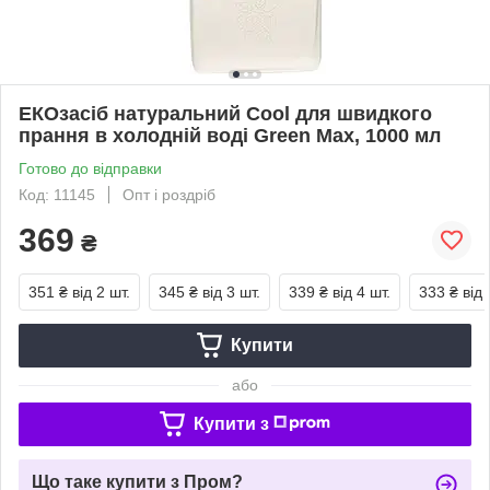
ЕКОзасіб натуральний Сool для швидкого
прання в холодній воді Green Max, 1000 мл
Готово до відправки
Код: 11145
Опт і роздріб
369
₴
351 ₴
від 2 шт.
345 ₴
від 3 шт.
339 ₴
від 4 шт.
333 ₴
від 
Купити
або
Купити з
Що таке купити з Пром?