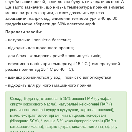
служби ваших речей, вони довше будуть виглядати як нові. А
ще варто зазначити, що низька температура прання вимагає
менше витрат електрики, а отже дозволить суттєво
заощадити: наприклад, зниження температури з 40 до 30
градусів може зберегти до 60% електроенергії.
Переваги засоби:
- натуральне і повністю безпечне;
- підходить для щоденного прання;
- для білих і кольорових речей з тканин усіх типів;
- ефективно навіть при температурі 15 ° С (температурний
режим прання від 15 ° С до 40 ° С);
- швидко розчиняється у воді і повністю виполіскується;
- підходить для ручного і машинного прання.
Склад
: Вода підготовлена, 5-15% аніонні ПАР (сульфат
спирту кокосового масла), натуральні неіоногенні ПАР (з
рослинного масла і цукру з кукурудзи, картоплі, пшениці),
мило, екстракт алое, органічний гліцерин, консервант
(Nipaguard SCA), * менше 5 % кокамідопропілбетаїн (ПАР з
кокосового масла), натрію цитрат, кислота лимонна, ефірну