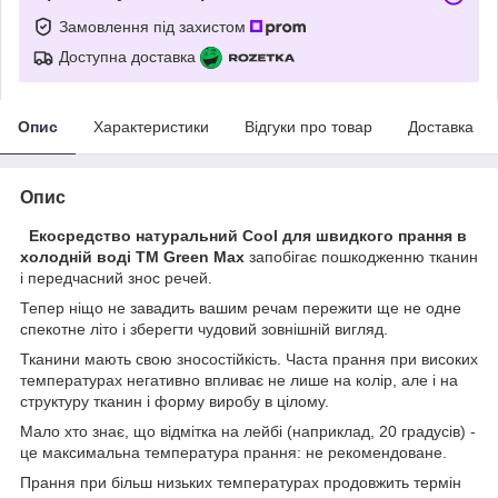
Замовлення під захистом
Доступна доставка
Опис
Характеристики
Відгуки про товар
Доставка
Опис
Екосредство натуральний Сool для швидкого прання в
холодній воді ТМ Green Max
запобігає пошкодженню тканин
і передчасний знос речей. ⠀
Тепер ніщо не завадить вашим речам пережити ще не одне
спекотне літо і зберегти чудовий зовнішній вигляд.
Тканини мають свою зносостійкість. Часта прання при високих
температурах негативно впливає не лише на колір, але і на
структуру тканин і форму виробу в цілому.
Мало хто знає, що відмітка на лейбі (наприклад, 20 градусів) -
це максимальна температура прання: не рекомендоване.
Прання при більш низьких температурах продовжить термін