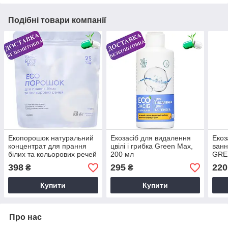
Подібні товари компанії
Екопорошок натуральний
Екозасіб для видалення
Екоз
концентрат для прання
цвілі і грибка Green Max,
ванн
білих та кольорових речей
200 мл
GRE
GREEN MAX 1000г.
398
295
220
₴
₴
Купити
Купити
Про нас