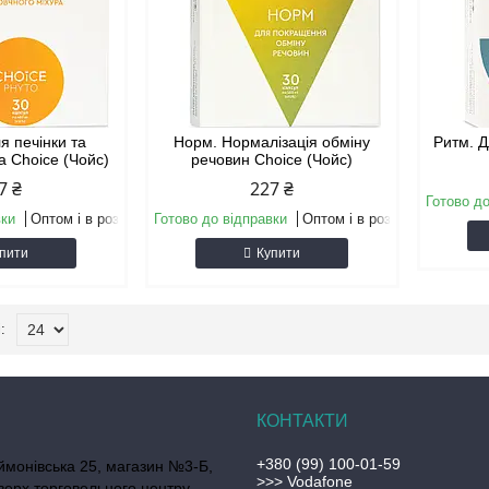
я печінки та
Норм. Нормалізація обміну
Ритм. Д
а Choice (Чойс)
речовин Choice (Чойс)
7 ₴
227 ₴
Готово до
вки
Оптом і в роздріб
Готово до відправки
Оптом і в роздріб
пити
Купити
+380 (99) 100-01-59
ймонівська 25, магазин №3-Б,
>>> Vodafone
верх торговельного центру