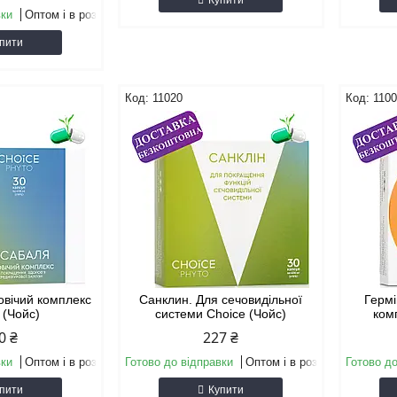
Купити
вки
Оптом і в роздріб
пити
11020
110
овічий комплекс
Санклин. Для сечовидільної
Гермі
 (Чойс)
системи Choice (Чойс)
ком
0 ₴
227 ₴
вки
Оптом і в роздріб
Готово до відправки
Оптом і в роздріб
Готово до
пити
Купити