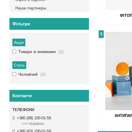
Наши партнеры
ФІТО
Фільтри
5
Акція
Товари зі знижками
1
Стать
Чоловічий
2
Контакти
АНТИПА
+380 (99) 100-01-59
>>> Vodafone
+380 (63) 100-01-59