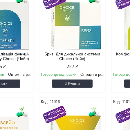
алізація функцій
Бриз. Для дихальної системи
Комфор
у Choice (Чойс)
Choice (Чойс)
5 ₴
227 ₴
вки
Оптом і в роздріб
Готово до відправки
Оптом і в роздріб
Готово до
пити
Купити
11016
110