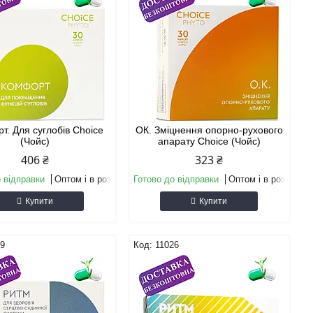
т. Для суглобів Choice
ОК. Зміцнення опорно-рухового
(Чойс)
апарату Choice (Чойс)
406 ₴
323 ₴
 відправки
Оптом і в роздріб
Готово до відправки
Оптом і в роздріб
Купити
Купити
19
11026