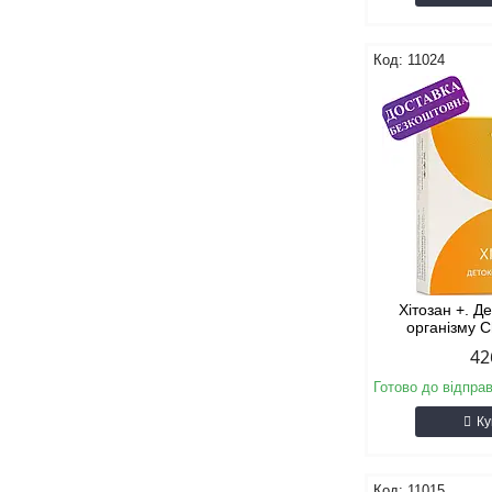
11024
Хітозан +. Д
організму C
42
Готово до відпра
Ку
11015