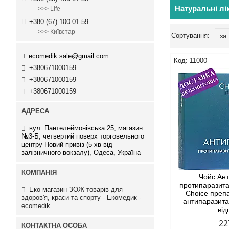
Натуральні лі
>>> Life
+380 (67) 100-01-59
>>> Київстар
ecomedik.sale@gmail.com
11000
+380671000159
+380671000159
+380671000159
вул. Пантелеймонівська 25, магазин
№3-Б, четвертий поверх торговельного
центру Новий привіз (5 хв від
залізничного вокзалу), Одеса, Україна
Чойс Ан
протипаразит
Еко магазин ЗОЖ товарів для
Choice преп
здоров'я, краси та спорту - Екомедик -
антипаразит
ecomedik
від
22