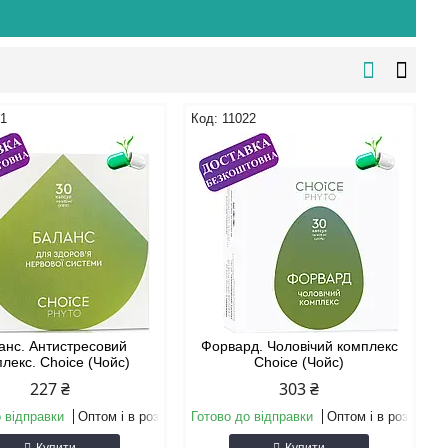
01
11022
анс. Антистресовий
Форвард. Чоловічий комплекс
лекс. Choice (Чойс)
Choice (Чойс)
227 ₴
303 ₴
 відправки
Оптом і в роздріб
Готово до відправки
Оптом і в роздріб