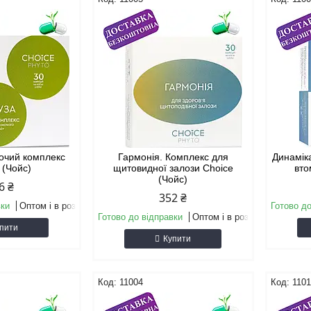
ночий комплекс
Гармонія. Комплекс для
Динамік
 (Чойс)
щитовидної залози Choice
вто
(Чойс)
6 ₴
352 ₴
вки
Оптом і в роздріб
Готово до
Готово до відправки
Оптом і в роздріб
пити
Купити
11004
110