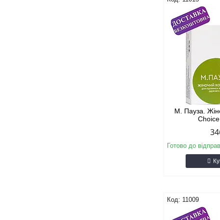
М. Пауза. Жі
Choice
34
Готово до відпра
Ку
11009