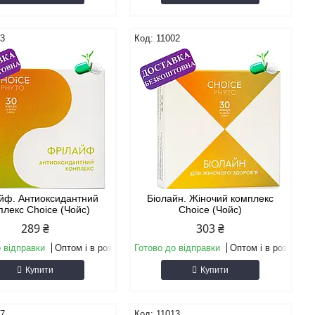
23
11002
йф. Антиоксидантний
Біолайн. Жіночий комплекс
плекс Choice (Чойс)
Choice (Чойс)
289 ₴
303 ₴
 відправки
Оптом і в роздріб
Готово до відправки
Оптом і в роздріб
Купити
Купити
07
11013