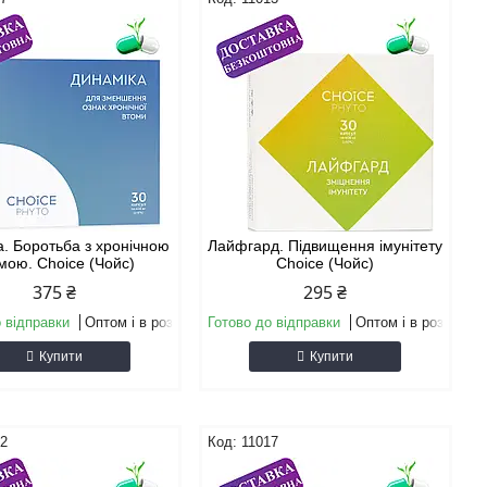
а. Боротьба з хронічною
Лайфгард. Підвищення імунітету
мою. Choice (Чойс)
Choice (Чойс)
375 ₴
295 ₴
 відправки
Оптом і в роздріб
Готово до відправки
Оптом і в роздріб
Купити
Купити
12
11017