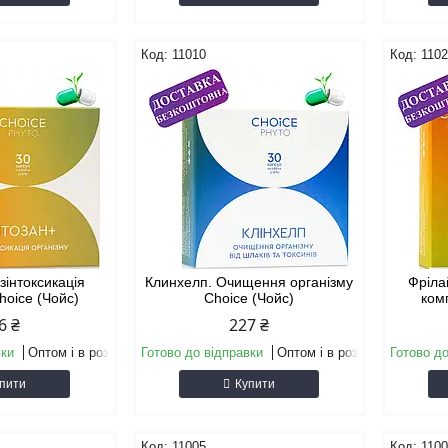
11010
110
езінтоксикація
Клинхелп. Очищення організму
Фріла
hoice (Чойс)
Choice (Чойс)
ком
6 ₴
227 ₴
вки
Оптом і в роздріб
Готово до відправки
Оптом і в роздріб
Готово до
пити
Купити
11005
110