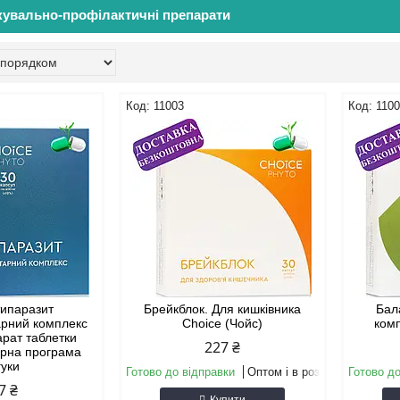
кувально-профілактичні препарати
11003
110
типаразит
Брейкблок. Для кишківника
Бал
арний комплекс
Choice (Чойс)
комп
арат таблетки
227 ₴
арна програма
гуки
Готово до відправки
Оптом і в роздріб
Готово до
7 ₴