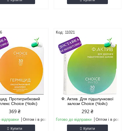
Купити
Купити
06
11021
цид. Протигрибковий
Ф. Актив. Для підшлункової
плекс Choice (Чойс)
залози Choice (Чойс)
369 ₴
292 ₴
 відправки
Оптом і в роздріб
Готово до відправки
Оптом і в роздріб
Купити
Купити