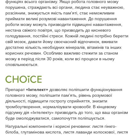
функціях всього організму. Якщо робота головного мозку
порушена, страждають всі органи, людина стає неуважною,
розсіяним, знижується якість пам'яті, стає неможливим
приймати великі розумові навантаження. До порушення
роботи мозку можуть призводити підвищені навантаження,
нестача свіжого повітря, що призводить до кисневого
голодування, постійні стреси. Кожній людині потрібно берегти
свій мозок, давати йому своєчасний відпочинок, вживати
достатню кількість необхідних мінералів, вітамінів та інших
корисних речовин. Особливо важливо стежити за станом
мозку в період після 30 років, коли всі процеси в ньому
сповільнюються.
Препарат
«Інтелект»
дозволяє поліпшити функціонування
головного мозку, поліпшити пам'ять, рівень розумової
діяльності, підвищити гостроту сприйняття, знизити
тромбоутворення, нормалізувати кровообіг. В кінцевому
підсумку дія «Інтелекту» призводить до того, що ваш організм
буде омолоджуватися, самопочуття поліпшується.
Натуральні компоненти і корисні речовини: листя гінкго-
білоба, глутамінова кислота, листя лаванди колоскової, листя