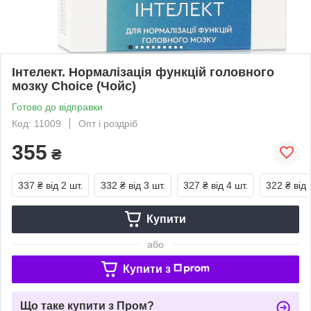
Інтелект. Нормалізація функцій головного
мозку Choice (Чойс)
Готово до відправки
Код: 11009
Опт і роздріб
355
₴
337 ₴
від 2 шт.
332 ₴
від 3 шт.
327 ₴
від 4 шт.
322 ₴
від 
Купити
або
Купити з
Що таке купити з Пром?