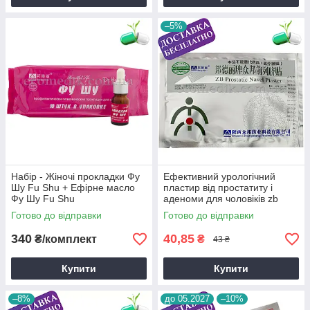
–5%
Набір - Жіночі прокладки Фу
Ефективний урологічний
Шу Fu Shu + Ефірне масло
пластир від простатиту і
Фу Шу Fu Shu
аденоми для чоловіків zb
prostatic savel plaster для
Готово до відправки
Готово до відправки
жінок (свіжі)
340
40,85
₴/комплект
₴
43 ₴
Купити
Купити
–8%
до 05.2027
–10%