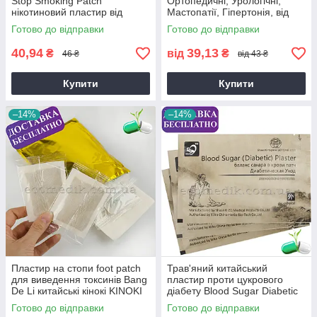
Stop Smoking Patch
Ортопедичні, Урологічні,
нікотиновий пластир від
Мастопатії, Гіпертонія, від
куріння легкий спосіб кинути
Геморою, Антиникотиновые.
Готово до відправки
Готово до відправки
курити
40,94
39,13
₴
від
₴
46 ₴
від 43 ₴
Купити
Купити
–14%
–14%
Пластир на стопи foot patch
Трав'яний китайський
для виведення токсинів Bang
пластир проти цукрового
De Li китайські кінокі KINOKI
діабету Blood Sugar Diabetic
СВІЖИЙ СРОК до червня
Plaster пластир для
Готово до відправки
Готово до відправки
2027 року
діабетиків Hiherbs