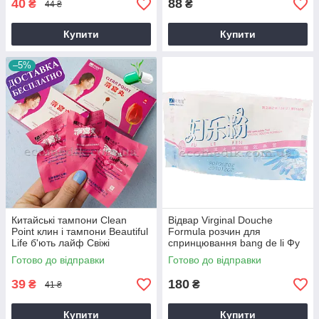
40
88
₴
₴
44 ₴
Купити
Купити
–5%
Китайські тампони Clean
Відвар Virginal Douche
Point клин і тампони Beautiful
Formula розчин для
Life б'ють лайф Свіжі
спринцювання bang de li Фу
шу к тампонам бьютифул
Готово до відправки
Готово до відправки
лайф beautiful life і клін поінт
39
180
₴
₴
41 ₴
Купити
Купити