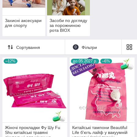
Захисні аксесуари
Засоби по догляду
для спорту
за порожниною
рота BIOX
Сортування
0
Фільтри
–12%
до 05.2027 р.
–6%
Жіночі прокладки Фу Шу Fu
Китайські тампони Beautiful
Shu китайські травяні
Life б'ють лайф у вакуумній