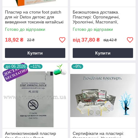
Пластир на стопи foot patch
Безкоштовна доставка.
для ніг Detox детокс для
Пластирі: Ортопедичні,
виведення токсинів китайські
Урологічні, Мастопатії,
Bang De Li відгуки свіжий
Гіпертонія, від Геморою та ін.
Готово до відправки
Готово до відправки
термін до 2028 року
18,92
37,80
₴
від
₴
22 ₴
від 42 ₴
Купити
Купити
до 06.2026
–11%
–9%
Антинікотиновий пластир
Сертифікати на пластирі: