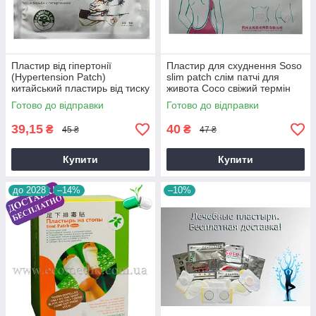
Пластир від гіпертонії
Пластир для схуднення Soso
(Hypertension Patch)
slim patch слім патчі для
китайський пластирь від тиску
живота Сосо свіжий термін
Свіжий термін
Готово до відправки
Готово до відправки
39,15
40
₴
₴
45 ₴
47 ₴
Купити
Купити
до 2028
–14%
–10%