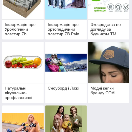
Інформація про
Інформація про
Экосредства по
Урологічний
ортопедичний
догляду за
пластир Zb
пластир ZB Pain
будинком ТМ
prostatic navel
relief orthopedic
"GREEN MAX"
plaster
plaster тм
BangDeLi
Натуральні
Сноуборд і Лижі
Модні кепки
лікувально-
бренду COAL
профілактичні
препарати