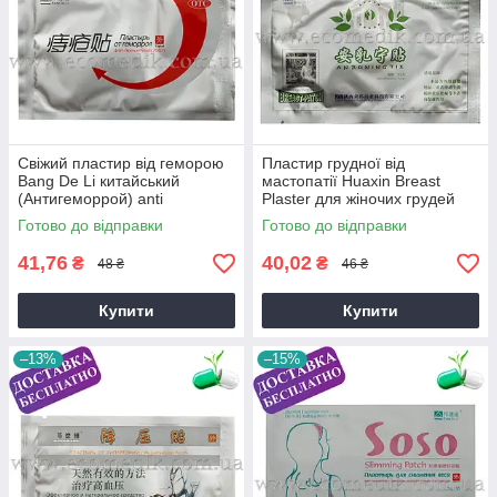
Свіжий пластир від геморою
Пластир грудної від
Bang De Li китайський
мастопатії Huaxin Breast
(Антигеморрой) anti
Plaster для жіночих грудей
hemorrhoids patch свіжий
китайський
Готово до відправки
Готово до відправки
термін до 2027 року
41,76
40,02
₴
₴
48 ₴
46 ₴
Купити
Купити
–13%
–15%