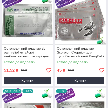
Ортопедичний пластир zb
Ортопедичний пластир
pain relief китайські
Scorpion Скорпіон для
знеболювальні пластирі для
суглобів китайський BangDeLi
спини шиї для суглобів в
з ядом скорпіона в аптеці
Готово до відправки
Готово до відправки
аптеці
свіжий до 05.2027 р.
51,52
45
₴
₴
56 ₴
50 ₴
Купити
Купити
до 05.2027
–13%
–13%