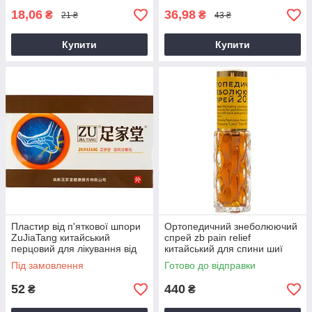
18,06
36,98
₴
₴
21 ₴
43 ₴
Купити
Купити
Пластир від п'яткової шпори
Ортопедичний знеболюючий
ZuJiaTang китайський
спрей zb pain relief
перцовий для лікування від
китайський для спини шиї
шпор на п'яті
для суглобів в аптеці
Під замовлення
Готово до відправки
52
440
₴
₴