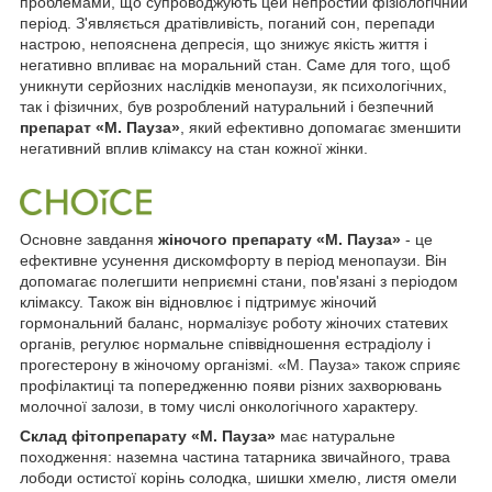
проблемами, що супроводжують цей непростий фізіологічний
період. З'являється дратівливість, поганий сон, перепади
настрою, непояснена депресія, що знижує якість життя і
негативно впливає на моральний стан. Саме для того, щоб
уникнути серйозних наслідків менопаузи, як психологічних,
так і фізичних, був розроблений натуральний і безпечний
препарат «М. Пауза»
, який ефективно допомагає зменшити
негативний вплив клімаксу на стан кожної жінки.
Основне завдання
жіночого препарату «М. Пауза»
- це
ефективне усунення дискомфорту в період менопаузи. Він
допомагає полегшити неприємні стани, пов'язані з періодом
клімаксу. Також він відновлює і підтримує жіночий
гормональний баланс, нормалізує роботу жіночих статевих
органів, регулює нормальне співвідношення естрадіолу і
прогестерону в жіночому організмі. «М. Пауза» також сприяє
профілактиці та попередженню появи різних захворювань
молочної залози, в тому числі онкологічного характеру.
Склад фітопрепарату «М. Пауза»
має натуральне
походження: наземна частина татарника звичайного, трава
лободи остистої корінь солодка, шишки хмелю, листя омели