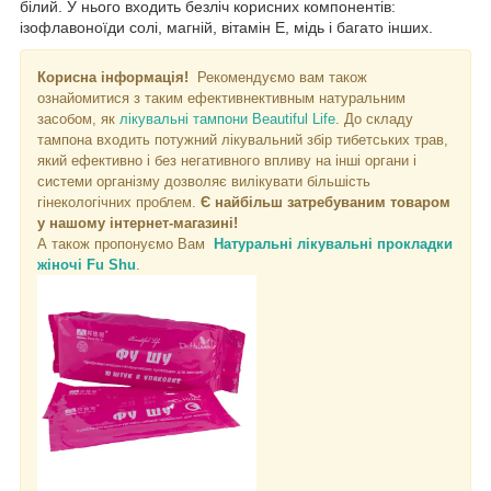
білий. У нього входить безліч корисних компонентів:
ізофлавоноїди солі, магній, вітамін Е, мідь і багато інших.
Корисна інформація!
Рекомендуємо вам також
ознайомитися з таким ефективн
ективным натуральним
засобом, як
лікувальні тампони Beautiful Life
. До складу
тампона входить потужний лікувальний збір тибетських трав,
який ефективно і без негативного впливу на інші органи і
системи організму дозволяє вилікувати більшість
гінекологічних проблем.
Є найбільш затребуваним товаром
у нашому інтернет-магазині!
А також пропонуємо Вам
Натуральні лікувальні прокладки
жіночі Fu Shu
.