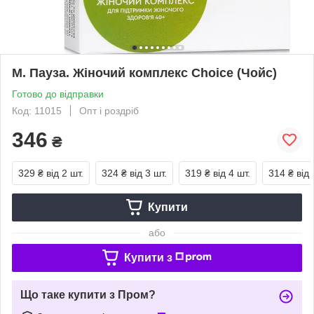
М. Пауза. Жіночий комплекс Choice (Чойс)
Готово до відправки
Код: 11015
Опт і роздріб
346
₴
329 ₴
від 2 шт.
324 ₴
від 3 шт.
319 ₴
від 4 шт.
314 ₴
від 
Купити
або
Купити з
Що таке купити з Пром?