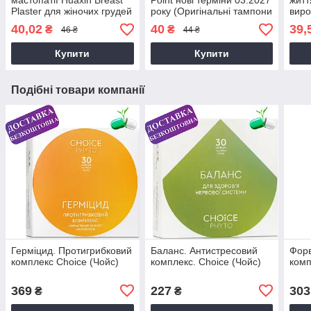
мастопатії Huaxin Breast
Point нові терміни 03.2027
житт
Plaster для жіночих грудей
року (Оригінальні тампони
виро
китайський
від виробника!)
прид
40,02
40
39,
₴
₴
46 ₴
44 ₴
Купити
Купити
Подібні товари компанії
Герміцид. Протигрибковий
Баланс. Антистресовий
Форв
комплекс Choice (Чойс)
комплекс. Choice (Чойс)
комп
369
227
303
₴
₴