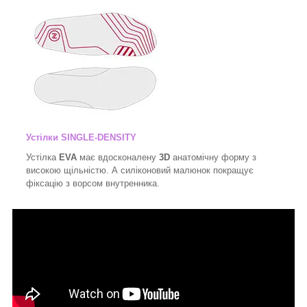
Устілки SINGLE-DENSITY
Устілка
EVA
має вдосконалену
3D
анатомічну форму з
високою щільністю. А силіконовий малюнок покращує
фіксацію з ворсом внутренника.