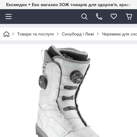
Екомедик + Еко магазин ЗОЖ товарів для здоров'я, краси т
Товари та послуги
Сноуборд і Лижі
Черевики для сн