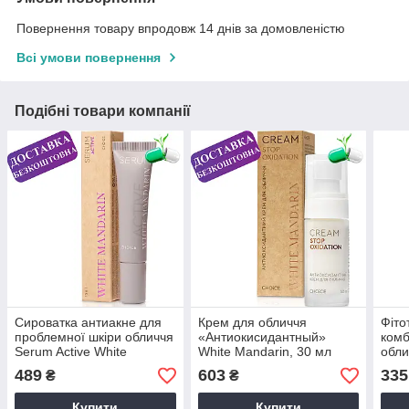
Повернення товару впродовж 14 днів за домовленістю
Всі умови повернення
Подібні товари компанії
Сироватка антиакне для
Крем для обличчя
Фіто
проблемної шкіри обличчя
«Антиокисидантный»
комб
Serum Active White
White Mandarin, 30 мл
обли
Mandarin», 15 мл
Mand
489
603
335
₴
₴
Купити
Купити