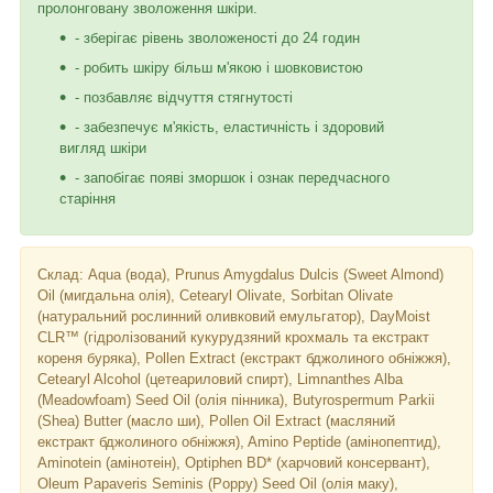
пролонговану зволоження шкіри.
- зберігає рівень зволоженості до 24 годин
- робить шкіру більш м'якою і шовковистою
- позбавляє відчуття стягнутості
- забезпечує м'якість, еластичність і здоровий
вигляд шкіри
- запобігає появі зморшок і ознак передчасного
старіння
Склад: Aqua (вода), Prunus Amygdalus Dulcis (Sweet Almond)
Oil (мигдальна олія), Cetearyl Olivate, Sorbitan Olivate
(натуральний рослинний оливковий емульгатор), DayMoist
CLR™ (гідролізований кукурудзяний крохмаль та екстракт
кореня буряка), Pollen Extract (екстракт бджолиного обніжжя),
Cetearyl Alcohol (цетеариловий спирт), Limnanthes Alba
(Meadowfoam) Seed Oil (олія пінника), Butyrospermum Parkii
(Shea) Butter (масло ши), Pollen Oil Extract (масляний
екстракт бджолиного обніжжя), Amino Peptide (амінопептид),
Aminotein (амінотеін), Optiphen BD* (харчовий консервант),
Oleum Papaveris Seminis (Poppy) Seed Oil (олія маку),