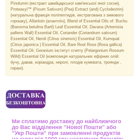
Pinolumin (екстракт швейцарської кам'янської яної сосни),
Proteasyl™ (Pisum Sativum) (Pea) Extract (and) Cyclodextrin)
(натуральна фракція поліпептидів, екстрагована з зимового
горошку), Allantoin (алантоїн), Blend of Essential Oils of: Buchu
(Barosma betulina Bartl) Leaf Essential Oil, Davana (Artemisia
pallens Wall) Essential Oil, Coriander (Coriandrum sativum)
Essential Oil, Neroli (Citrus sinensis) Essential Oil, Kumquat
(Citrus japonica ) Essential Oil, Bare Root Rose (Rosa gallica)
Essential Oil, Geranium інститут єгипту (Pelargonium Roseum
Willd) Essential Oil (композиція натуральних ефірних олій:
бучу, давав, коріандра, неролі, плодів кумквата, троянди ,
герані).
Ми сплатимо доставку до найближчого
до Вас відділення "Нової Пошти" або
"Укр Пошти" при замовленні продуктів
на суму від 1000 грн наступних брендів: