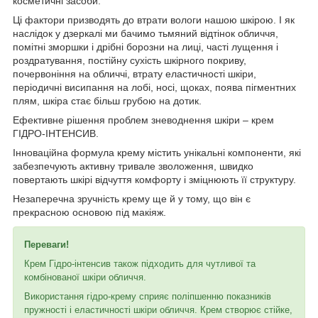
косметичні засоби.
Ці фактори призводять до втрати вологи нашою шкірою. І як
наслідок у дзеркалі ми бачимо тьмяний відтінок обличчя,
помітні зморшки і дрібні борозни на лиці, часті лущення і
роздратування, постійну сухість шкірного покриву,
почервоніння на обличчі, втрату еластичності шкіри,
періодичні висипання на лобі, носі, щоках, поява пігментних
плям, шкіра стає більш грубою на дотик.
Ефективне рішення проблем зневоднення шкіри – крем
ГІДРО-ІНТЕНСИВ.
Інноваційна формула крему містить унікальні компоненти, які
забезпечують активну тривале зволоження, швидко
повертають шкірі відчуття комфорту і зміцнюють її структуру.
Незаперечна зручність крему ще й у тому, що він є
прекрасною основою під макіяж.
Переваги!
Крем Гідро-інтенсив також підходить для чутливої та
комбінованої шкіри обличчя.
Використання гідро-крему сприяє поліпшенню показників
пружності і еластичності шкіри обличчя. Крем створює стійке,