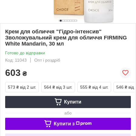
Крем для обличчя "Гідро-інтенсив"
Зволожувальний крем для обличчя FIRMING
White Mandarin, 30 мл
Готово до відправки
Код: 11043
Опт і роздріб
603
₴
573 ₴
від 2 шт.
564 ₴
від 3 шт.
555 ₴
від 4 шт.
546 ₴
від 
Купити
або
Купити з