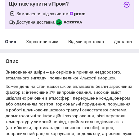
Що таке купити з Пром?
Замовлення під захистом
Доступна доставка
Опис
Характеристики
Відгуки про товар
Доставка
Опис
Зневоднення шкіри – це серйозна причина нездорового,
втомленого вигляду і появи великої кількості зморшок.
Кожен день на стан нашої шкіри впливають безліч агресивних
факторів: інтенсивне УФ випромінювання, високий вміст
шкідливих речовин в атмосфері, пересушене кондиціонером
або опаленням повітря, гормональні порушення, порушення
в роботі шлунково-кишкового тракту і сечостатевої системи,
дерматологічні та інфекційні захворювання, різкі перепади
температур у зимовий період, прийом сильнодіючих ліків
(антибіотики, протизаплідні і сечогінні засоби), стрес,
неправильний раціон харчування, недолік сну, агресивні лужні