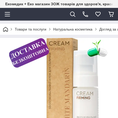
Екомедик + Еко магазин ЗОЖ товарів для здоров'я, краси т
Товари та послуги
Натуральна косметика
Догляд за