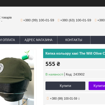
 товарів
+380 (99) 100-01-59
+380 (63) 100-01-59
+380
 -
И ОПЛАТА
АДРЕС МАГАЗИНА
КОНТАКТЫ
Кепка кольору хакі The Will Olive
555 ₴
В наявності
Код:
243902
Купити
Купити
+380 (99) 100-01-59