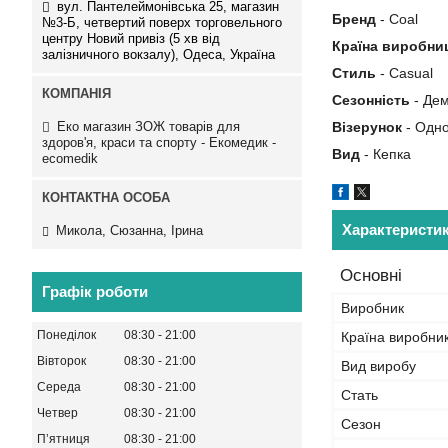
вул. Пантелеймонівська 25, магазин
Бренд
- Coal
№3-Б, четвертий поверх торговельного
центру Новий привіз (5 хв від
Країна виробни
залізничного вокзалу), Одеса, Україна
Стиль
- Casual
Сезонність
- Де
Еко магазин ЗОЖ товарів для
Візерунок
- Одно
здоров'я, краси та спорту - Екомедик -
Вид
- Кепка
ecomedik
Характеристи
Микола, Сюзанна, Ірина
Основні
Графік роботи
Виробник
Понеділок
08:30
21:00
Країна виробни
Вівторок
08:30
21:00
Вид виробу
Середа
08:30
21:00
Стать
Четвер
08:30
21:00
Сезон
Пʼятниця
08:30
21:00