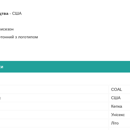
цтва
- США
мисезон
тонний з логотипом
ки
COAL
к
США
Кепка
Унісекс
Літо