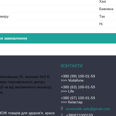
Хакі
Бавовна
зміру
Так
Ні
ля замовлення
+380 (99) 100-01-59
ймонівська 25, магазин №3-Б,
>>> Vodafone
верх торговельного центру
(5 хв від залізничного вокзалу),
+380 (63) 100-01-59
>>> Life
на
+380 (67) 100-01-59
>>> Київстар
ecomedik.sale@gmail.com
ЗОЖ товарів для здоров'я, краси
+380671000159