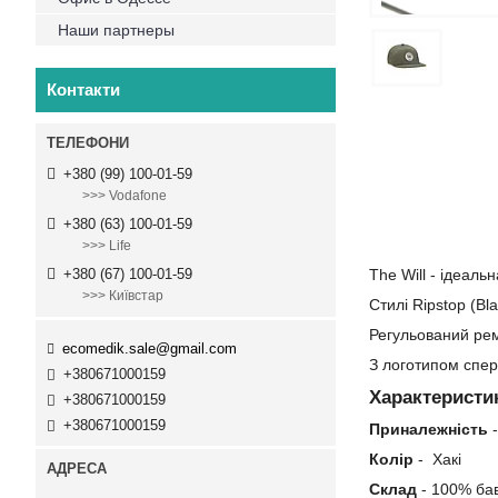
Наши партнеры
Контакти
+380 (99) 100-01-59
>>> Vodafone
+380 (63) 100-01-59
>>> Life
The Will - ідеаль
+380 (67) 100-01-59
>>> Київстар
Стилі Ripstop (Bl
Регульований рем
ecomedik.sale@gmail.com
З логотипом спер
+380671000159
Характеристи
+380671000159
+380671000159
Приналежність
-
Колір
- Хакі
Склад
- 100% ба