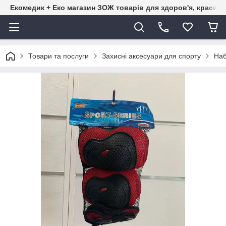
Екомедик + Еко магазин ЗОЖ товарів для здоров'я, краси т
Товари та послуги
Захисні аксесуари для спорту
Наб