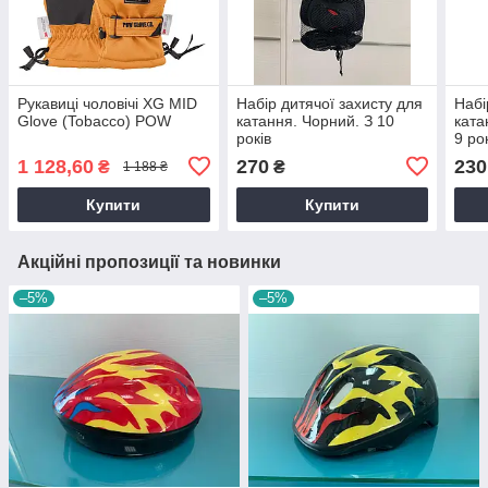
Рукавиці чоловічі XG MID
Набір дитячої захисту для
Набі
Glove (Tobacco) POW
катання. Чорний. З 10
ката
років
9 ро
1 128,60
270
230
₴
₴
1 188 ₴
Купити
Купити
Акційні пропозиції та новинки
–5%
–5%