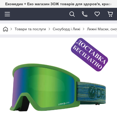
Екомедик + Еко магазин ЗОЖ товарів для здоров'я, краси т
Товари та послуги
Сноуборд і Лижі
Лижні Маски, сно