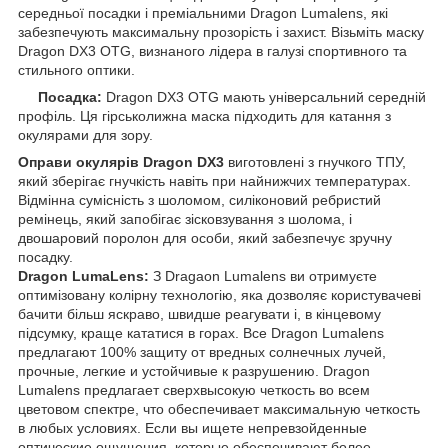
середньої посадки і преміальними Dragon Lumalens, які
забезпечують максимальну прозорість і захист. Візьміть маску
Dragon DX3 OTG, визнаного лідера в галузі спортивного та
стильного оптики.
Посадка:
Dragon DX3 OTG мають універсальний середній
профіль. Ця гірськолижна маска підходить для катання з
окулярами для зору.
Оправи окулярів Dragon DX3
виготовлені з гнучкого ТПУ,
який зберігає гнучкість навіть при найнижчих температурах.
Відмінна сумісність з шоломом, силіконовий ребристий
ремінець, який запобігає зісковзування з шолома, і
двошаровий поролон для особи, який забезпечує зручну
посадку.
Dragon LumaLens:
З Dragaon Lumalens ви отримуєте
оптимізовану колірну технологію, яка дозволяє користувачеві
бачити більш яскраво, швидше реагувати і, в кінцевому
підсумку, краще кататися в горах. Все Dragon Lumalens
предлагают 100% защиту от вредных солнечных лучей,
прочные, легкие и устойчивые к разрушению. Dragon
Lumalens предлагает сверхвысокую четкость во всем
цветовом спектре, что обеспечивает максимальную четкость
в любых условиях. Если вы ищете непревзойденные
оптические ощущения, которые обеспечивают более