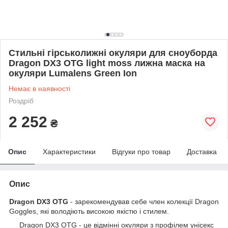
Стильні гірськолижні окуляри для сноуборда
Dragon DX3 OTG light moss лижна маска на
окуляри Lumalens Green Ion
Немає в наявності
Роздріб
2 252
₴
Опис
Характеристики
Відгуки про товар
Доставка
Опис
Dragon DX3 OTG
- зарекомендував себе член колекції Dragon
Goggles, які володіють високою якістю і стилем.
Dragon DX3 OTG - це відмінні окуляри з профілем унісекс