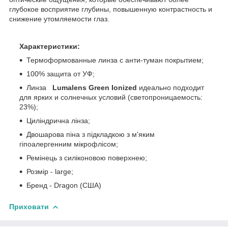
глубокое восприятие глубины, повышенную контрастность и
снижение утомляемости глаз.
Характеристики:
Термоформованные линза с анти-туман покрытием;
100% защита от УФ;
Линза
Lumalens Green Ionized
идеально подходит
для ярких и солнечных условий (светопроницаемость:
23%);
Циліндрична лінза;
Двошарова піна з підкладкою з м'яким
гіпоалергенним мікрофлісом;
Ремінець з силіконовою поверхнею;
Розмір - large;
Бренд - Dragon (США)
Приховати