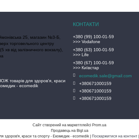
+380 (99) 100-01-59
ймонівська 25, магазин №3-Б,
>>> Vodafone
верх торговельного центру
(5 хв від залізничного вокзалу),
+380 (63) 100-01-59
>>> Life
на
+380 (67) 100-01-59
>>> Київстар
ecomedik.sale@gmail.com
ЗОЖ товарів для здоров'я, краси
+380671000159
Екомедик - ecomedik
+380671000159
+380671000159
Сайт створений на маркетплейсі
Prom.ua
Продавець на Bigl.ua
Еко магазин ЗОЖ товарів для здоров'я, краси та спорту - Екомедик - ecomedik |
Поскаржитися на контент