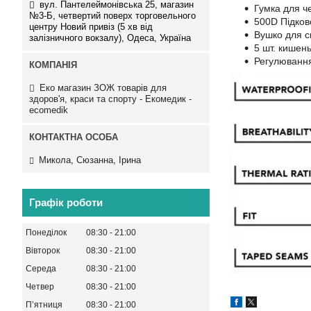
вул. Пантелеймонівська 25, магазин
Гумка для че
№3-Б, четвертий поверх торговельного
500D Підков
центру Новий привіз (5 хв від
Вушко для с
залізничного вокзалу), Одеса, Україна
5 шт. кишен
Регулювання
Еко магазин ЗОЖ товарів для
здоров'я, краси та спорту - Екомедик -
ecomedik
Микола, Сюзанна, Ірина
Графік роботи
Понеділок
08:30
21:00
Вівторок
08:30
21:00
Середа
08:30
21:00
Четвер
08:30
21:00
Пʼятниця
08:30
21:00