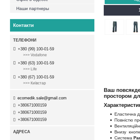
–4
Наши партнеры
Контакти
+380 (99) 100-01-59
>>> Vodafone
+380 (63) 100-01-59
>>> Life
+380 (67) 100-01-59
>>> Київстар
Ваш повсякден
простором дл
ecomedik.sale@gmail.com
Характеристи
+380671000159
+380671000159
Еластична д
+380671000159
Повністю пр
Вентиляційні
Внизу кнопк
Система
Pa