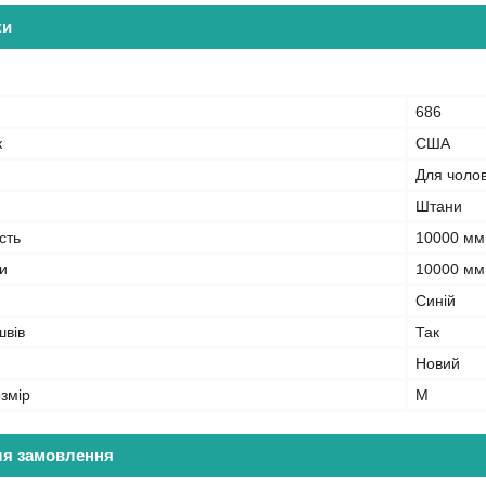
ки
686
к
США
Для чолов
Штани
сть
10000 мм
и
10000 мм
Синій
швів
Так
Новий
змір
M
ля замовлення