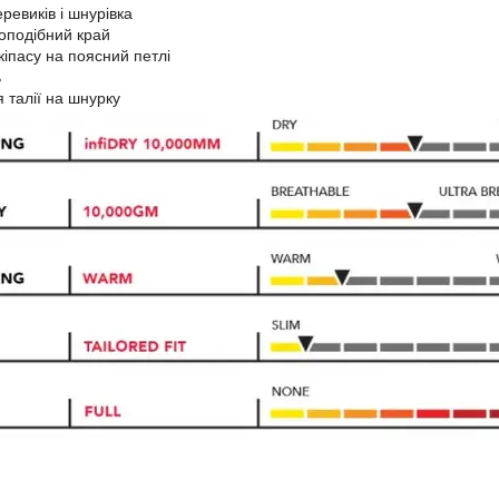
ревиків і шнурівка
оподібний край
кіпасу на поясний петлі
ь
 талії на шнурку