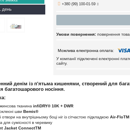
8%
+380 (99) 100-01-59
1 день
повернення това
У компанії підключені електронні пла
сайту.
ний денім із п'ятьма кишенями, створений для багать
я багатошарового носіння.
ка:
жинсова тканина
infiDRY® 10K + DWR
оклеєні шви
Bemis®
 отвори на внутрішньому боці ніг із сітчастою підкладкою
Air-FloTM
а для сумісності в черевику
nt Jacket ConnectTM