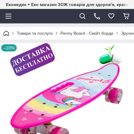
Екомедик + Еко магазин ЗОЖ товарів для здоров'я, краси т
Товари та послуги
Penny Board - Скейт борди
Зручни
–10%