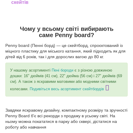
скейтів
Чому у всьому світі вибирають
саме
Penny board?
Penny board (Пенні борд) — це скейтборд, спроєктований із
міцного пластику для міського катання, який підходить як для
дітей від 6 років, так і для дорослих вагою до 80 кг.
У нашому асортименті
Пені бороди
є з різною довжиною
дошки: 16" дюймів (41 см), 22" дюйма (56 см) і 27" дюймів (69
см). А також з яскравими матовими або модними світними
колесами.
Подивіться весь асортимент скейтбордів
Завдяки яскравому дизайну, компактному розміру та зручності
Penny Board б'є всі рекорди з продажу в усьому світі. На
ньому можна покататися в парку або сквері, дістатися на
роботу або навчання