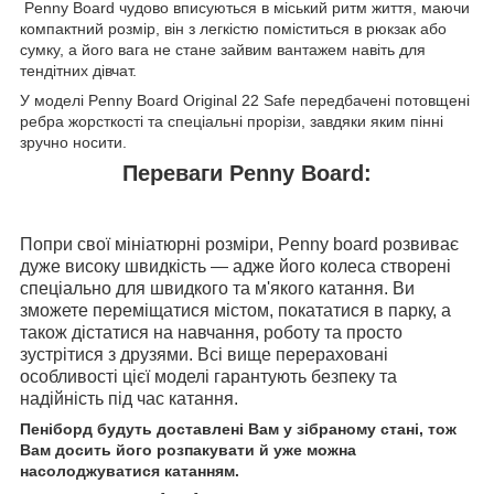
Penny Board чудово вписуються в міський ритм життя, маючи
компактний розмір, він з легкістю поміститься в рюкзак або
сумку, а його вага не стане зайвим вантажем навіть для
тендітних дівчат.
У моделі Penny Board Original 22 Safe передбачені потовщені
ребра жорсткості та спеціальні прорізи, завдяки яким пінні
зручно носити.
Переваги Penny Board:
Попри свої мініатюрні розміри, Penny board розвиває
дуже високу швидкість — адже його колеса створені
спеціально для швидкого та м'якого катання. Ви
зможете переміщатися містом, покататися в парку, а
також дістатися на навчання, роботу та просто
зустрітися з друзями. Всі вище перераховані
особливості цієї моделі гарантують безпеку та
надійність під час катання.
Пеніборд будуть доставлені Вам у зібраному стані, тож
Вам досить його розпакувати й уже можна
насолоджуватися катанням.