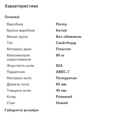
Характеристики
Основні
Виробник
Penny
Країна виробник
Китай
Вікова група
Без обмежень
Тип
Скейтборд
Матеріал деки
Пластик
Максимальне
80 кг
навантаження
Жорсткість коліс
82А
Підшипник
ABEC-7
Матеріал коліс
Поліуретан
Діаметр коліс
60 мм
Товщина коліс
45 мм
Колір
Рожевий
Стан
Новий
Габаритні розміри