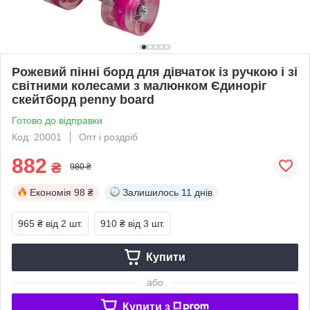
Рожевий пінні борд для дівчаток із ручкою і зі
світними колесами з малюнком Єдиноріг
скейтборд penny board
Готово до відправки
Код: 20001
Опт і роздріб
882
₴
980 ₴
Економія
98 ₴
Залишилось
11 днів
965 ₴
від 2 шт.
910 ₴
від 3 шт.
Купити
або
Купити з