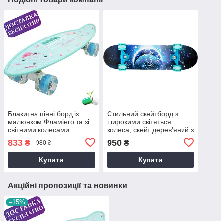
Блакитна пінні борд із
Стильний скейтборд з
малюнком Фламінго та зі
широкими світяться
світними колесами
колеса, скейт дерев'яний з
натурального канадського
833
950
₴
₴
980 ₴
клена
Купити
Купити
Акційні пропозиції та новинки
–15%