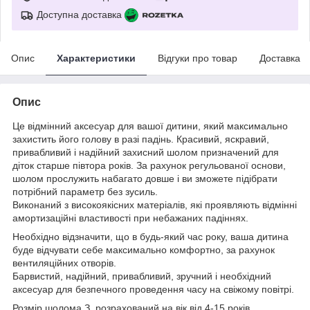
Доступна доставка
Опис
Характеристики
Відгуки про товар
Доставка
Опис
Це відмінний аксесуар для вашої дитини, який максимально
захистить його голову в разі падінь. Красивий, яскравий,
привабливий і надійний захисний шолом призначений для
діток старше півтора років. За рахунок регульованої основи,
шолом прослужить набагато довше і ви зможете підібрати
потрібний параметр без зусиль.
Виконаний з високоякісних матеріалів, які проявляють відмінні
амортизаційні властивості при небажаних падіннях.
Необхідно відзначити, що в будь-який час року, ваша дитина
буде відчувати себе максимально комфортно, за рахунок
вентиляційних отворів.
Барвистий, надійний, привабливий, зручний і необхідний
аксесуар для безпечного проведення часу на свіжому повітрі.
Розмір шолома З, розрахований на вік від 4-15 років.