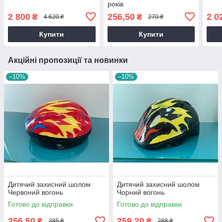
років
2 800
256,50
2 0
₴
₴
4 620 ₴
270 ₴
Купити
Купити
Акційні пропозиції та новинки
–10%
–10%
Дитячий захисний шолом
Дитячий захисний шолом
Червоний вогонь
Чорний вогонь
Готово до відправки
Готово до відправки
256,50
259,20
₴
₴
285 ₴
288 ₴