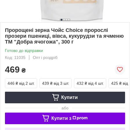
Пророщені зерна Чойс Choice пророслі
прозери пшениці, вівса, кукурудзи та ячменю
ТМ "Добра ячогожа", 300 г
Готово до відправки
Код: 11035
Опт і роздріб
469
₴
446 ₴
від 2 шт.
439 ₴
від 3 шт.
432 ₴
від 4 шт.
425 ₴
від 
Купити
або
Купити з