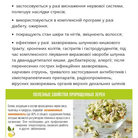
застосовуються у разі виснаження нервової системи,
полегшує наслідки стресів;
використовуються в комплексній програмі у разі
діабету, ожиріння;
покращують стан шкіри та нігтів, зміцнюють волосся;
ефективні у разі: захворювань шлунково-кишкового
тракту; хронічних колітів, гастритів і гастродуоденітів; під
час комплексного лікування виразкової хвороби шлунка
та дванадцятипалої кишки, дисбактеріозу, алергії; після
перенесених гострих інфекційних захворювань,
харчових отруєнь, тривалого застосування антибіотиків і
хіміотерапевтичних препаратів, радіоопромінень;
вірусних захворювань органів верхніх дихальних шляхів