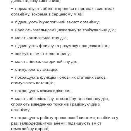
дисбактеріозу кишечника;
нормалізують обмінні процеси в органах і системах
організму, зокрема в серцевому м'язі;
підвищують імунологічний захист організму;
надають загальнозміцнювальну та тонізувальну дію;
мають антиоксидантну дію;
підвищують фізичну та розумову працездатність;
знижують вміст холестерину;
мають гіпохолестеринейічну дію;
стимулюють лактацію;
покращують функцію чоловічих статевих залоз,
стимулюють потенцію;
покращують жовчовиділення;
мають обволікальну, жовчогінну та сечогінну дію,
сприяють виведенню токсинів і радіонуклідів з
організму;
покращують роботу кровоносної системи, особливо у
разі залізодефіцитної анемії; підвищують вміст
гемоглобіну в крові;