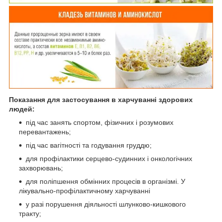
Показання для застосування в харчуванні здорових
людей:
під час занять спортом, фізичних і розумових
перевантажень;
під час вагітності та годування груддю;
для профілактики серцево-судинних і онкологічних
захворювань;
для поліпшення обмінних процесів в організмі. У
лікувально-профілактичному харчуванні
у разі порушення діяльності шлунково-кишкового
тракту;