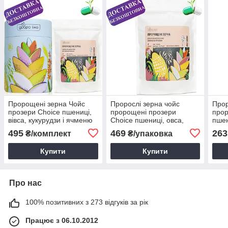
Пророщені зерна Чойс
Пророслі зерна чойс
Прор
прозери Choice пшениці,
пророщені прозери
прор
вівса, кукурудзи і ячменю
Choice пшениці, овса,
пшен
ТМ "Добра їжа" + Тубус
кукурудзи та ячменю ТМ
ячме
495
469
263
₴/комплект
₴/упаковка
"Добра їжа"
відг
Купити
Купити
Про нас
100% позитивних з 273 відгуків за рік
Працює з 06.10.2012