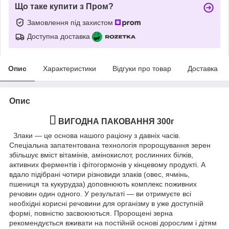
Що таке купити з Пром?
Замовлення під захистом
Доступна доставка
Опис
Характеристики
Відгуки про товар
Доставка
Опис
ВИГОДНА ПАКОВАННЯ 300г
Злаки — це основа нашого раціону з давніх часів.
Спеціальна запатентована технологія пророщування зерен
збільшує вміст вітамінів, амінокислот, рослинних білків,
активних ферментів і фітогормонів у кінцевому продукті. А
вдало підібрані чотири різновиди злаків (овес, ячмінь,
пшениця та кукурудза) доповнюють комплекс поживних
речовин один одного. У результаті — ви отримуєте всі
необхідні корисні речовини для організму в уже доступній
формі, повністю засвоюються. Пророщені зерна
рекомендується вживати на постійній основі дорослим і дітям