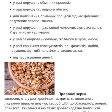
у разі порушень обмінних процесів;
у разі порушень ліпідного обміну;
для поліпшення обмінних процесів під час фізичних і
розумових перевантажень.
у разі порушення діяльності чоловічих статевих залоз.
У дієтичному харчуванні
у разі захворювань печінки, жовчного міхура, нирок;
у разі хронічних холециститтів, панкреатитів, колітів,
порушень функцій чоловічих статевих залоз;
під час лікування анемії.
Пророслі зерна
застосовують у разі хронічних гастритів, комплексного
лікування виразки шлунка, хвороб ШКТ, дисбактеріозу, алергії.
Крім того, вживання в їжу таких добавок здатне поліпшити