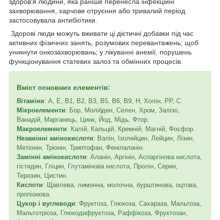
здоров'я людини, яка раніше перенесла інфекційні
захворювання, харчове отруєння або тривалий період
застосовувала антибіотики.
Здорові люди можуть вживати ці дієтичні добавки під час
активних фізичних занять, розумових перевантажень; щоб
уникнути онкозахворювань; у лікуванні анемії, порушень
функціонування статевих залоз та обмінних процесів.
Вміст основних елементів:
Вітаміни
: А, Е, В1, В2, В3, В5, В6, В9, Н, Холін, РР, С.
Мікроелементи
: Бор, Молібден, Селен, Хром, Залізо,
Ванадій, Марганець, Цинк, Йод, Мідь, Фтор.
Макроелементи
: Калій, Кальцій, Кремній, Магній, Фосфор.
Незамінні амінокислоти
: Валін, Ізолейцин, Лейцин, Лізин,
Метіонін, Тріонін, Триптофан, Фенілаланін.
Замінні амінокислоти
: Аланін, Аргінін, Аспаргінова кислота,
гістидин, Гліцин, Глутамінова кислота, Пролін, Серин,
Терозин, Цистин.
Кислоти
: Щавлева, лимонна, молочна, бурштинова, оцтова,
пропіонова.
Цукор і вуглеводи
: Фруктоза, Глюкоза, Сахараза, Мальтоза,
Мальтотріоза, Глюкодифруктоза, Раффікоза, Фруктозан,