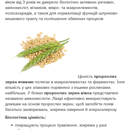
віком від 3 років як джерело біологічно активних речовин,
амінокислот, вітамінів, мікро- та макроелементів,
полісахаридів, а також для нормалізації функцій шлунково-
кишкового тракту та поліпшення обмінних процесів.
Цінність
пророслих
зерен ячменю
полягає в макроелементах та ферментах. Їхня
кількість у цих злакових порівняно з іншими рослинами,
найбільша. У білках
пророслих зерен вівса
представлені
незамінні амінокислоти. Лікарі ефективно використовують
домішки на основі пророслих зерен, щоб запобігти появі
багатьох захворювань, зокрема ожиріння й атеросклерозу.
Біологічна цінність:
покращують процеси травлення, зокрема у разі