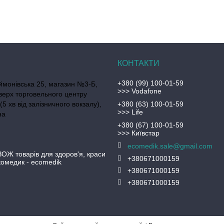
+380 (99) 100-01-59
ймонівська 25, магазин №3-Б,
>>> Vodafone
верх торговельного центру
(5 хв від залізничного вокзалу),
+380 (63) 100-01-59
>>> Life
на
+380 (67) 100-01-59
>>> Київстар
ecomedik.sale@gmail.com
ЗОЖ товарів для здоров'я, краси
+380671000159
Екомедик - ecomedik
+380671000159
+380671000159