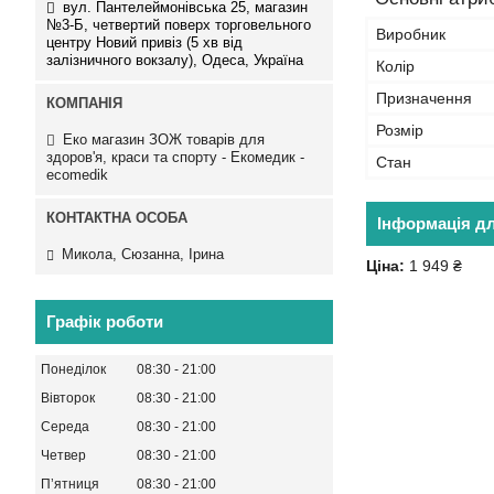
вул. Пантелеймонівська 25, магазин
№3-Б, четвертий поверх торговельного
Виробник
центру Новий привіз (5 хв від
залізничного вокзалу), Одеса, Україна
Колір
Призначення
Розмір
Еко магазин ЗОЖ товарів для
здоров'я, краси та спорту - Екомедик -
Стан
ecomedik
Інформація д
Микола, Сюзанна, Ірина
Ціна:
1 949 ₴
Графік роботи
Понеділок
08:30
21:00
Вівторок
08:30
21:00
Середа
08:30
21:00
Четвер
08:30
21:00
Пʼятниця
08:30
21:00