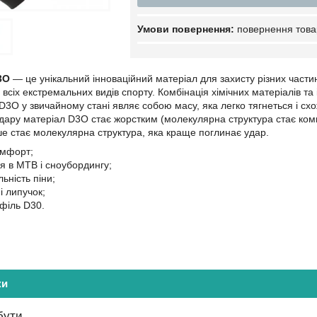
повернення това
3O
— це унікальний інноваційний матеріал для захисту різних части
всіх екстремальних видів спорту. Комбінація хімічних матеріалів т
 D3O у звичайному стані являє собою масу, яка легко тягнеться і сх
удару матеріал D3O стає жорстким (молекулярна структура стає ко
ше стає молекулярна структура, яка краще поглинає удар.
комфорт;
я в MTB і сноубордингу;
ьність піни;
і липучок;
філь D30.
ки
бути