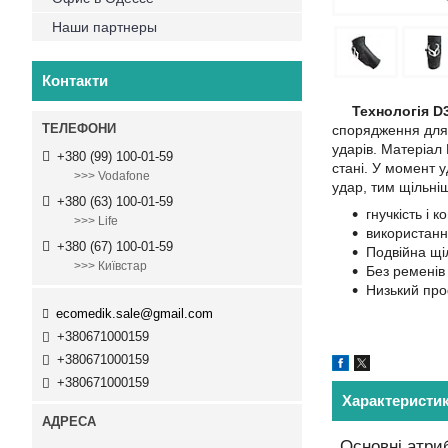
Наши партнеры
Контакти
Технологія D
спорядження для 
ударів. Матеріал
+380 (99) 100-01-59
стані. У момент 
>>> Vodafone
удар, тим щільні
+380 (63) 100-01-59
гнучкість і 
>>> Life
використанн
+380 (67) 100-01-59
Подвійна щіл
>>> Київстар
Без ременів 
Низький про
ecomedik.sale@gmail.com
+380671000159
+380671000159
+380671000159
Характеристи
Основні атри