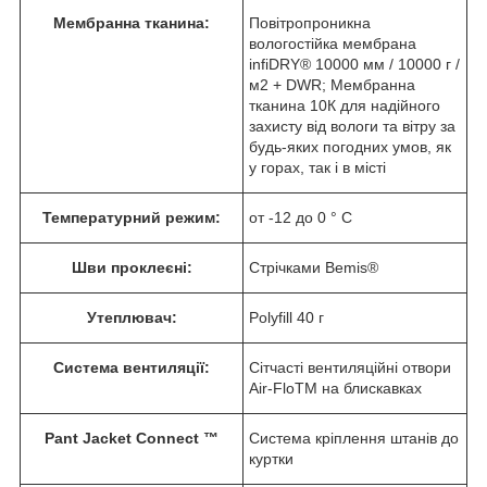
Мембранна тканина:
Повітропроникна
вологостійка мембрана
infiDRY® 10000 мм / 10000 г /
м2 + DWR; Мембранна
тканина 10К для надійного
захисту від вологи та вітру за
будь-яких погодних умов, як
у горах, так і в місті
Температурний режим:
от -12 до 0 ° C
Шви проклеєні:
Стрічками Bemis®
Утеплювач:
Polyfill 40 г
Система вентиляції:
Сітчасті вентиляційні отвори
Air-FloTM на блискавках
Pant Jacket Connect ™
Система кріплення штанів до
куртки