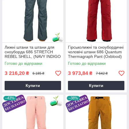
Лижні штани та штани для
Гірськолижні та сноубордичні
сноуборда 686 STRETCH
чоловічі штани 686 Quantum
REBEL SHELL, (NAVY INDIGO
Thermagraph Pant (Oxblood)
DENIM)
Готово до відправки
Готово до відправки
3 216,20
3 973,84
₴
₴
6 185 ₴
7 642 ₴
Купити
Купити
–43%
–38%