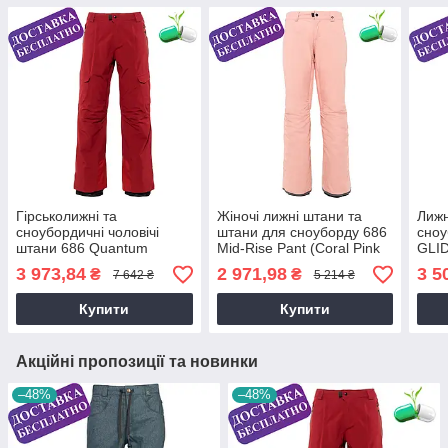
Гірськолижні та
Жіночі лижні штани та
Лижн
сноубордичні чоловічі
штани для сноуборду 686
сноу
штани 686 Quantum
Mid-Rise Pant (Coral Pink
GLI
Thermagraph Pant
Heather) S
3 973,84
2 971,98
3 5
₴
₴
7 642 ₴
5 214 ₴
(Oxblood)
Купити
Купити
Акційні пропозиції та новинки
–48%
–48%