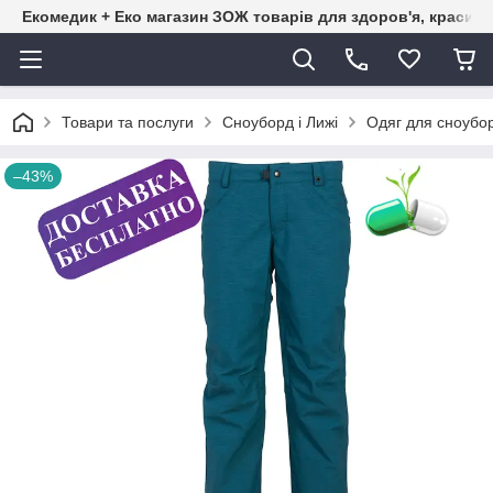
Екомедик + Еко магазин ЗОЖ товарів для здоров'я, краси т
Товари та послуги
Сноуборд і Лижі
Одяг для сноубор
–43%