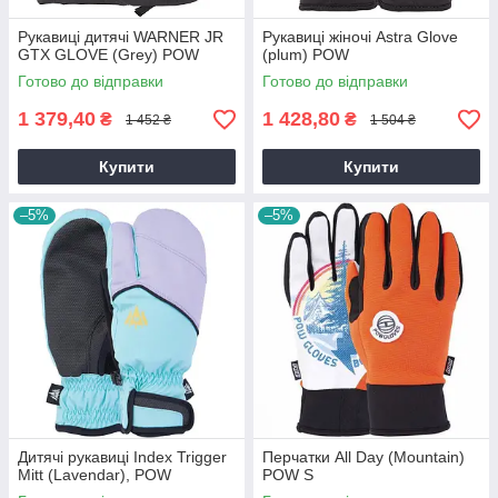
Рукавиці дитячі WARNER JR
Рукавиці жіночі Astra Glove
GTX GLOVE (Grey) POW
(plum) POW
Готово до відправки
Готово до відправки
1 379,40
1 428,80
₴
₴
1 452 ₴
1 504 ₴
Купити
Купити
–5%
–5%
Дитячі рукавиці Index Trigger
Перчатки All Day (Mountain)
Mitt (Lavendar), POW
POW S