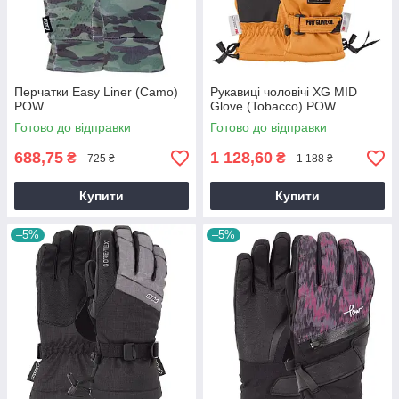
Перчатки Easy Liner (Camo)
Рукавиці чоловічі XG MID
POW
Glove (Tobacco) POW
Готово до відправки
Готово до відправки
688,75
1 128,60
₴
₴
725 ₴
1 188 ₴
Купити
Купити
–5%
–5%