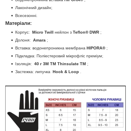
Лаконічний дизайн;
Всесезонні.
Матеріали:
Корпус:
Micro Twill
нейлон з
Teflon® DWR
;
Долоня:
Amara
;
Вставка: водонепроникна мембрана
HIPORA®
;
Підкладка: Поліестеровий мікрофліс преміум;
Ізоляція:
40 г 3М TM Thinsulate TM
;
Застежка: липучка
Hook & Loop
.