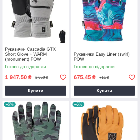
Рукавички Cascadia GTX
Short Glove + WARM
Рукавички Easy Liner (swirl)
(monument) POW
POW
Готово до відправки
Готово до відправки
1 947,50
675,45
₴
₴
2 050 ₴
711 ₴
Купити
Купити
–5%
–5%