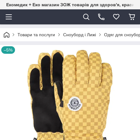
Екомедик + Еко магазин ЗОЖ товарів для здоров'я, краси т
Товари та послуги
Сноуборд і Лижі
Одяг для сноубор
–5%