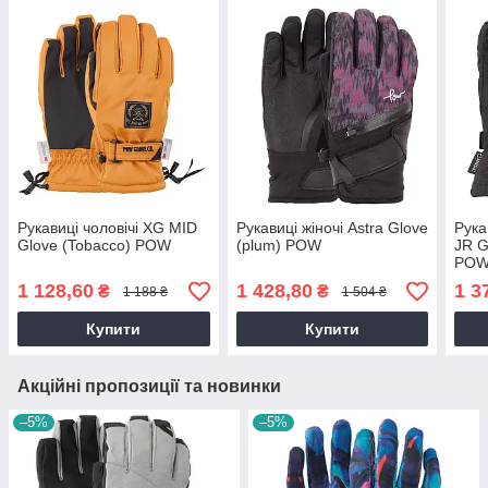
Рукавиці чоловічі XG MID
Рукавиці жіночі Astra Glove
Рука
Glove (Tobacco) POW
(plum) POW
JR 
PO
1 128,60
1 428,80
1 3
₴
₴
1 188 ₴
1 504 ₴
Купити
Купити
Акційні пропозиції та новинки
–5%
–5%