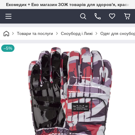
Екомедик + Еко магазин ЗОЖ товарів для здоров'я, краси т
Товари та послуги
Сноуборд і Лижі
Одяг для сноубор
–5%