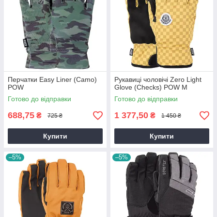
Перчатки Easy Liner (Camo)
Рукавиці чоловічі Zero Light
POW
Glove (Checks) POW M
Готово до відправки
Готово до відправки
688,75
1 377,50
₴
₴
725 ₴
1 450 ₴
Купити
Купити
–5%
–5%