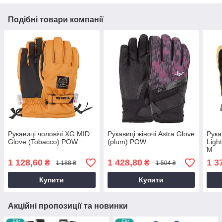
Подібні товари компанії
Рукавиці чоловічі XG MID
Рукавиці жіночі Astra Glove
Рука
Glove (Tobacco) POW
(plum) POW
Ligh
M
1 128,60
1 428,80
1 3
₴
₴
1 188 ₴
1 504 ₴
Купити
Купити
Акційні пропозиції та новинки