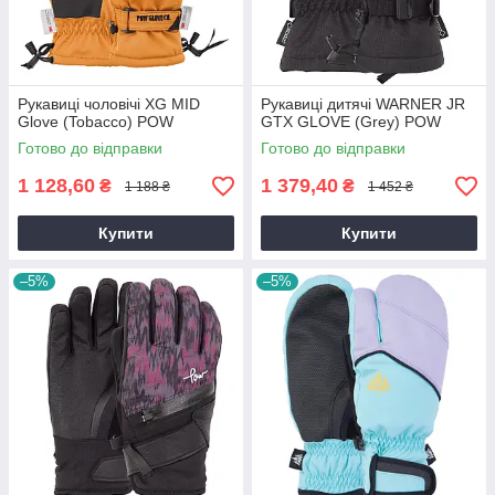
Рукавиці чоловічі XG MID
Рукавиці дитячі WARNER JR
Glove (Tobacco) POW
GTX GLOVE (Grey) POW
Готово до відправки
Готово до відправки
1 128,60
1 379,40
₴
₴
1 188 ₴
1 452 ₴
Купити
Купити
–5%
–5%