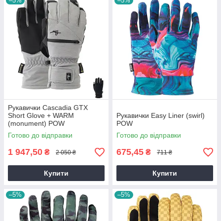
–5%
–5%
Рукавички Cascadia GTX
Short Glove + WARM
Рукавички Easy Liner (swirl)
(monument) POW
POW
Готово до відправки
Готово до відправки
1 947,50
675,45
₴
₴
2 050 ₴
711 ₴
Купити
Купити
–5%
–5%