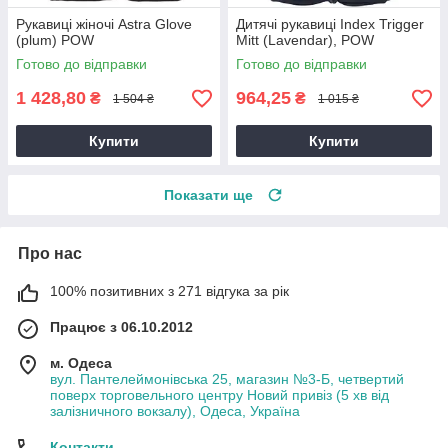
Рукавиці жіночі Astra Glove
Дитячі рукавиці Index Trigger
(plum) POW
Mitt (Lavendar), POW
Готово до відправки
Готово до відправки
1 428,80
964,25
₴
₴
1 504 ₴
1 015 ₴
Купити
Купити
Показати ще
Про нас
100% позитивних з 271 відгука за рік
Працює з 06.10.2012
м. Одеса
вул. Пантелеймонівська 25, магазин №3-Б, четвертий
поверх торговельного центру Новий привіз (5 хв від
залізничного вокзалу), Одеса, Україна
Контакти