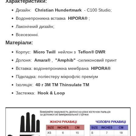
Характеристики:
Дизайн:
Christian Hundertmark
- C100 Studio;
Водонепроникна вставка
HIPORA®
;
Лаконічний дизайн;
Всесезонні.
Матеріали:
Корпус:
Micro Twill
нейлон з
Teflon® DWR
Долоня:
Amara®
,
"Amphib"
-силиконовий принт
Вставка: водонепроникна мембрана
HIPORA®
Підкладка: поліестеру мікрофліс преміум
Ізоляція:
40 г 3М TM Thinsulate TM
Застежка:
Hook & Loop