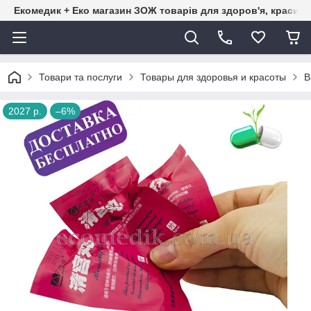
Екомедик + Еко магазин ЗОЖ товарів для здоров'я, краси т
Товари та послуги
Товары для здоровья и красоты
В
2027 р.
–6%