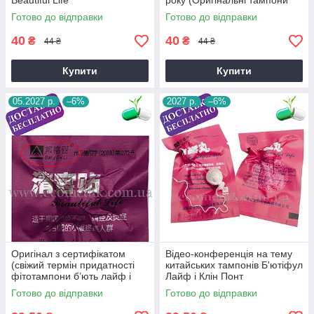
Beautiful Life
року (Оригінальні тампони
від виробника!)
Готово до відправки
Готово до відправки
40
40
₴
₴
44 ₴
44 ₴
Купити
Купити
05.2027 р.
–6%
2027 р.
–6%
Оригінал з сертифікатом
Відео-конференція на тему
(свіжий термін придатності
китайських тампонів Б'ютіфул
фітотампони б’ють лайф і
Лайф і Клін Понт
клин поинт 05.2027 року)
Готово до відправки
Готово до відправки