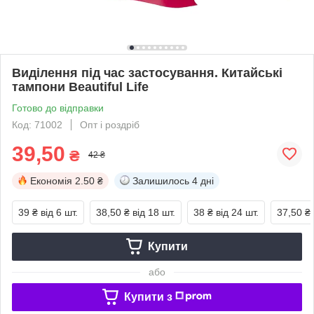
Виділення під час застосування. Китайські
тампони Beautiful Life
Готово до відправки
Код: 71002
Опт і роздріб
39,50
₴
42 ₴
Економія
2.50 ₴
Залишилось
4 дні
39 ₴
від 6 шт.
38,50 ₴
від 18 шт.
38 ₴
від 24 шт.
37,50 ₴
Купити
або
Купити з