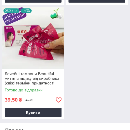
2027 р.
–6%
Лечебні тампони Beautiful
життя в ящику від виробника
(свіжі терміни придатності
2027 року)
Готово до відправки
39,50
₴
42 ₴
Купити