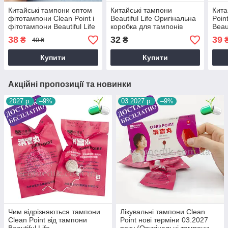
Китайські тампони оптом
Китайські тампони
Кита
фітотампони Clean Point і
Beautiful Life Оригінальна
Poin
фітотампони Beautiful Life
коробка для тампонів
Beau
купити оптом
Свіж
38
32
39
₴
₴
40 ₴
Купити
Купити
Акційні пропозиції та новинки
2027 р.
–9%
03.2027 р.
–9%
Чим відрізняються тампони
Лікувальні тампони Clean
Clean Point від тампони
Point нові терміни 03.2027