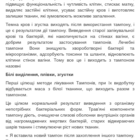
підвищує функціональність і чутливість клітин, стискає матку,
видаляє застійні клітини, усуває застійну кров і виготовляє
залишки тканин, які зумовлюють можливе запалення.
Темна кров і згустка виходять після використання тампону, і
це є результатом дії тампону. Виведення старої запікувальної
крові та бактерій, які накопичуються на стінках вагіни, є
добрим результатом застосування тампонів. Лечебні
тампони Вони знищують хвороботворні бактерії та
мікроорганізми, адсорбують токсини та шланги, відновлюють
клітини стінок вагіни. Тому все це і виходить з тампоном
назовні
Білі виділення, плівки, згустки
Перші цілющі методи лікування Тампонів, при їх видобутку
відбувається маса з білої тканини, що виходить разом з
тампоном.
Це цілком нормальний результат виведення з організму
непотрібних бактеріальних форм. Трав’яні компоненти
тампону діють, очищуючи слизові оболонки внутрішніх органів
від нагромаджених мертвих бактерій, старих відмираючих
шарів тканин і стимулюючи ріст нових тканин.
« Я вставила новий тампон після захоплення іншого тампону.