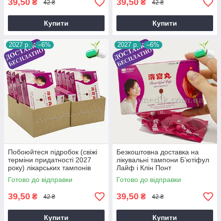
39,50
39,50
₴
₴
42 ₴
42 ₴
Купити
Купити
2027 р.
–6%
2027 р.
–6%
Побоюйтеся підробок (свіжі
Безкоштовна доставка на
терміни придатності 2027
лікувальні тампони Б’ютіфул
року) лікарських тампонів
Лайф і Клін Понт
Clean Point і Beautiful Life
Готово до відправки
Готово до відправки
39,50
39,50
₴
₴
42 ₴
42 ₴
Купити
Купити