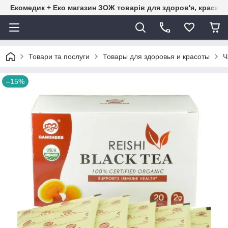
Екомедик + Еко магазин ЗОЖ товарів для здоров'я, краси т
Товари та послуги
Товары для здоровья и красоты
Ч
–15%