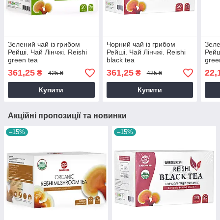
Зелений чай із грибом
Чорний чай із грибом
Зеле
Рейші. Чай Лінчжі. Reishi
Рейші. Чай Лінчжі. Reishi
Рейш
green tea
black tea
gree
361,25
361,25
22,
₴
₴
425 ₴
425 ₴
Купити
Купити
Акційні пропозиції та новинки
–15%
–15%