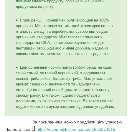
поживну цінність продукту, порівнюючи з іншими
продуктами на ринку.
І гриб рейші, і чорний чай були вирощені на 100%
органічно. Ми стежимо за тим, щоб кожен крок на всіх
етапах плантації та виробництва суворо відповідав
органічним стандартам Міністерства сільського
господарства США, не використовувалися жодні
пестициди, гербіциди або хімічні добрива, надаючи
нашим клієнтам високоякісні та поживні інгредієнти.
Цей органічний чорний чай із грибом рейші на смак
такий самий, як гарний чорний чай, з додаванням
есенції гриба рейші, без смаку гриба. Має унікальний
аромат середньої насиченості та бадьорливий
смак. Це ідеальний спосіб додати свіжості та смаку
своєму ранку. Він також чудово поєднується з
десертами, як-от печиво та тістечка. Ви також можете
додати молоко та цукор залежно від ваших уподобань.
За посиланням можно придбати цілу упаковку
Чорного чаю
https://ecomedik.com.ua/ua/p1685374315-