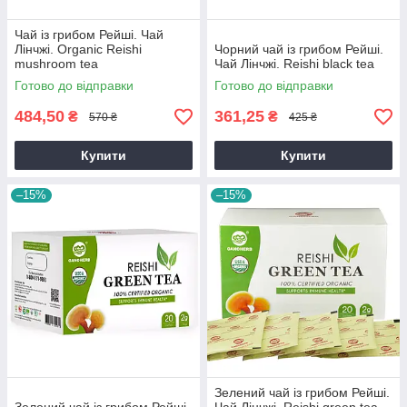
Чай із грибом Рейші. Чай
Лінчжі. Organic Reishi
Чорний чай із грибом Рейші.
mushroom tea
Чай Лінчжі. Reishi black tea
Готово до відправки
Готово до відправки
484,50
361,25
₴
₴
570 ₴
425 ₴
Купити
Купити
–15%
–15%
Зелений чай із грибом Рейші.