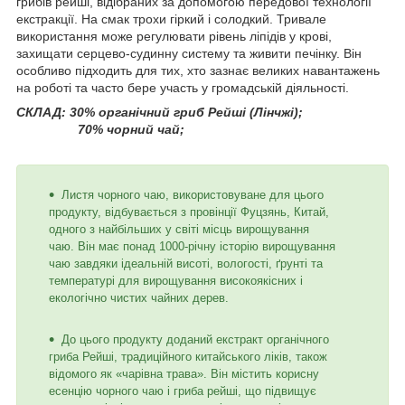
грибів рейші, відібраних за допомогою передової технології
екстракції. На смак трохи гіркий і солодкий. Тривале
використання може регулювати рівень ліпідів у крові,
захищати серцево-судинну систему та живити печінку. Він
особливо підходить для тих, хто зазнає великих навантажень
на роботі та часто бере участь у громадській діяльності.
СКЛАД: 30% органічний гриб Рейші (Лінчжі);
70% чорний чай;
Листя чорного чаю, використовуване для цього
продукту, відбувається з провінції Фуцзянь, Китай,
одного з найбільших у світі місць вирощування
чаю. Він має понад 1000-річну історію вирощування
чаю завдяки ідеальній висоті, вологості, ґрунті та
температурі для вирощування високоякісних і
екологічно чистих чайних дерев.
До цього продукту доданий екстракт органічного
гриба Рейші, традиційного китайського ліків, також
відомого як «чарівна трава». Він містить корисну
есенцію чорного чаю і гриба рейші, що підвищує