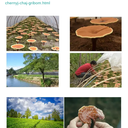
chernyj-chaj-gribom.html