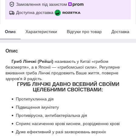
Замовлення під захистом
Доступна доставка
Опис
Характеристики
Відгуки про товар
Доставка
Опис
Гриб Лінчжі (Рейші)
називають у Китаї «грибом
безсмертя», а в Японії — «грибомської сили». Регулярне
вживання гриба Лінчжі продовжить Ваше життя, поверне
здоров'я й радість.
ГРИБ ЛІНЧЖІ ДАВНО ВСЕВНИЙ СВОЇМИ
ЦЕЛЕБНИМИ СВОЇСТВАМИ:
Протипухлинна дія
Підвищення імунітету
Противірусна, антибактеріальна дія
Сприяє насиченню крові киснем, розрідженню крові
Дуже ефективний у разі захворювань верхніх