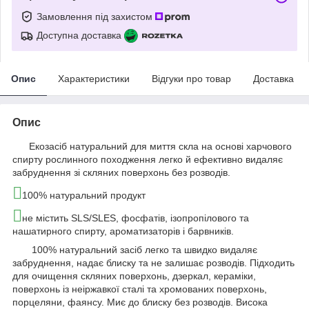
Замовлення під захистом
Доступна доставка
Опис
Характеристики
Відгуки про товар
Доставка
Опис
Екозасіб натуральний для миття скла на основі харчового
спирту рослинного походження легко й ефективно видаляє
забруднення зі скляних поверхонь без розводів.
100% натуральний продукт
не містить SLS/SLES, фосфатів, ізопропілового та
нашатирного спирту, ароматизаторів і барвників.
100% натуральний засіб легко та швидко видаляє
забруднення, надає блиску та не залишає розводів. Підходить
для очищення скляних поверхонь, дзеркал, кераміки,
поверхонь із неіржавкої сталі та хромованих поверхонь,
порцеляни, фаянсу. Миє до блиску без розводів. Висока