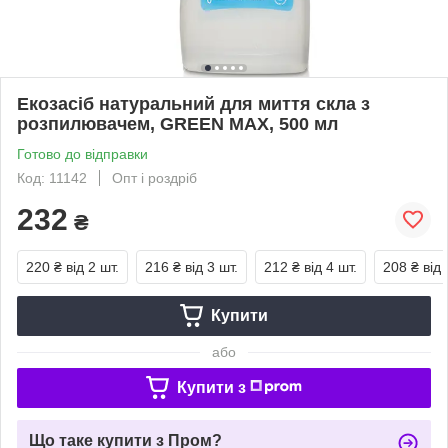
Екозасіб натуральний для миття скла з
розпилювачем, GREEN MAX, 500 мл
Готово до відправки
Код: 11142
Опт і роздріб
232
₴
220 ₴
від 2 шт.
216 ₴
від 3 шт.
212 ₴
від 4 шт.
208 ₴
від 
Купити
або
Купити з
Що таке купити з Пром?