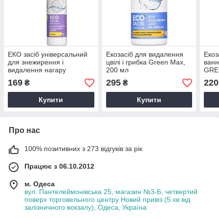
ЕКО засіб універсальний
Екозасіб для видалення
Екоз
для знежирення і
цвілі і грибка Green Max,
ванн
видалення нагару
200 мл
GRE
(Антижир), GREEN MAX,
169
295
220
₴
₴
250 мл
Купити
Купити
Про нас
100% позитивних з 273 відгуків за рік
Працює з 06.10.2012
м. Одеса
вул. Пантелеймонівська 25, магазин №3-Б, четвертий
поверх торговельного центру Новий привіз (5 хв від
залізничного вокзалу), Одеса, Україна