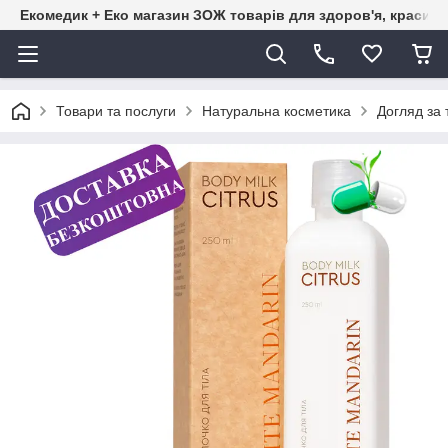
Екомедик + Еко магазин ЗОЖ товарів для здоров'я, краси т
Товари та послуги
Натуральна косметика
Догляд за 