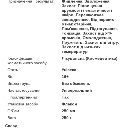
Призначення і результат
Живлення, Зволоження,
Захист, Підвищення
пружності і еластичності
шкіри, Перешкоджає
зневодненню, Від перших
ознак старіння,
Пом'якшення, Підтягування,
Тонізація, Захист від УФ-
променів, Омолодження,
Пружність, Захист від вітру,
Захист від низьких
темпрератур
Класифікація
Лікувальна (Космецевтика)
косметичного засобу
Стать
Унісекс
Вік
16+
Вікова група
Без обмежень
Час застосування
Універсальний
Гіпоалергенний
Так
Упаковка засобу
Флакон
Об`єм
250 мл
Вага
250 г
Склад