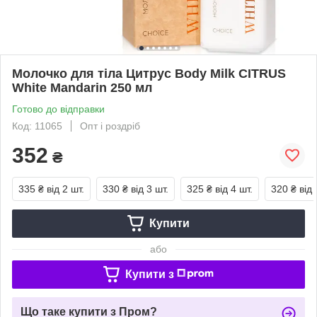
Молочко для тіла Цитрус Body Milk CITRUS
White Mandarin 250 мл
Готово до відправки
Код: 11065
Опт і роздріб
352
₴
335 ₴
від 2 шт.
330 ₴
від 3 шт.
325 ₴
від 4 шт.
320 ₴
від 
Купити
або
Купити з
Що таке купити з Пром?