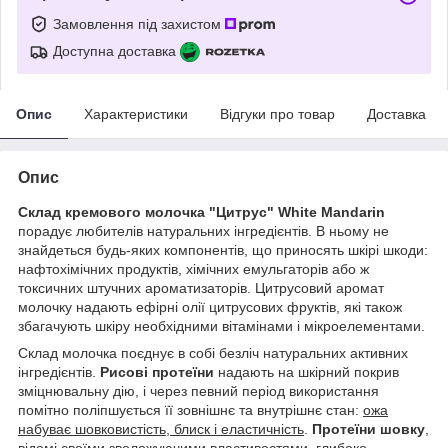
Замовлення під захистом
Доступна доставка
Опис
Характеристики
Відгуки про товар
Доставка
Опис
Склад кремового молочка "Цитрус" White Mandarin
порадує любителів натуральних інгредієнтів. В ньому не
знайдеться будь-яких компонентів, що приносять шкірі шкоди:
нафтохімічних продуктів, хімічних емульгаторів або ж
токсичних штучних ароматизаторів. Цитрусовий аромат
молочку надають ефірні олії цитрусових фруктів, які також
збагачують шкіру необхідними вітамінами і мікроелементами.
Склад молочка поєднує в собі безліч натуральних активних
інгредієнтів.
Рисові протеїни
надають на шкірний покрив
зміцнювальну дію, і через певний період використання
помітно поліпшується її зовнішнє та внутрішнє стан:
ожа
набуває шовковистість, блиск і еластичність
.
Протеїни шовку
,
відомі своїми зволожуючими властивостями, глибоко