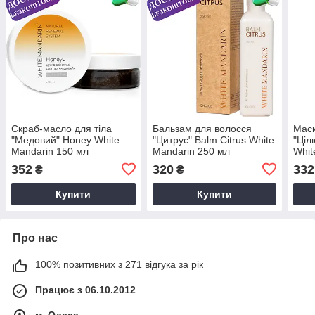
Скраб-масло для тіла
Бальзам для волосся
Маск
"Медовий" Honey White
"Цитрус" Balm Citrus White
"Ціл
Mandarin 150 мл
Mandarin 250 мл
Whit
352
320
332
₴
₴
Купити
Купити
Про нас
100% позитивних з 271 відгука за рік
Працює з 06.10.2012
м. Одеса