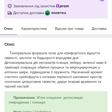
Замовлення під захистом
Доступна доставка
Опис
Характеристики
Відгуки про товар
Доставка
Опис
Тонізувальна формула гелю для комфортного відчуття
свіжості, чистоти та бадьорості впродовж дня.
Детоксикувальна дія екстрактів плюща, імбиру, зеленої кави й
ламінарії покращує обмінні процеси та мікроциркуляцію у
клітинах шкіри, підвищуючи її пружність. Насичений аромат
стиглого грейпфрута з нотками терпкості наповнює простір
сонячною цитрусовою свіжістю, дарує яскраві враження та
гарний настрій.
Призначення
: М’яке очищення, детоксикація,
лімфодренаж і тонізація.
Ноти:
Імбир / Грейпфрут