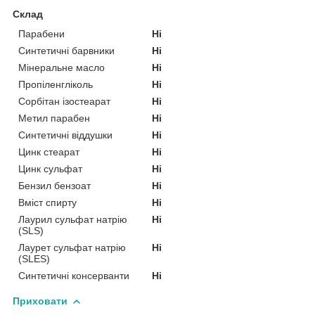
Склад
Парабени
Ні
Синтетичні барвники
Ні
Мінеральне масло
Ні
Пропіленгліколь
Ні
Сорбітан ізостеарат
Ні
Метил парабен
Ні
Синтетичні віддушки
Ні
Цинк стеарат
Ні
Цинк сульфат
Ні
Бензил бензоат
Ні
Вміст спирту
Ні
Лаурил сульфат натрію
Ні
(SLS)
Лаурет сульфат натрію
Ні
(SLES)
Синтетичні консерванти
Ні
Приховати