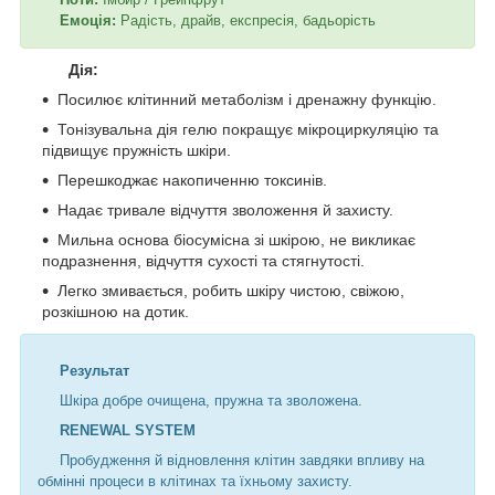
Емоція:
Радість, драйв, експресія, бадьорість
Дія:
Посилює клітинний метаболізм і дренажну функцію.
Тонізувальна дія гелю покращує мікроциркуляцію та
підвищує пружність шкіри.
Перешкоджає накопиченню токсинів.
Надає тривале відчуття зволоження й захисту.
Мильна основа біосумісна зі шкірою, не викликає
подразнення, відчуття сухості та стягнутості.
Легко змивається, робить шкіру чистою, свіжою,
розкішною на дотик.
Результат
Шкіра добре очищена, пружна та зволожена.
RENEWAL SYSTEM
Пробудження й відновлення клітин завдяки впливу на
обмінні процеси в клітинах та їхньому захисту.