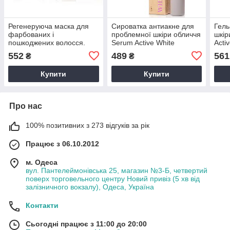
Регенеруюча маска для
Сироватка антиакне для
Гель
фарбованих і
проблемної шкіри обличчя
шкір
пошкоджених волосся.
Serum Active White
Acti
PROTECTION White
Mandarin», 15 мл
мл
552
489
561
₴
₴
Mandarin, 150 мл
Купити
Купити
Про нас
100% позитивних з 273 відгуків за рік
Працює з 06.10.2012
м. Одеса
вул. Пантелеймонівська 25, магазин №3-Б, четвертий
поверх торговельного центру Новий привіз (5 хв від
залізничного вокзалу), Одеса, Україна
Контакти
Сьогодні працює з 11:00 до 20:00