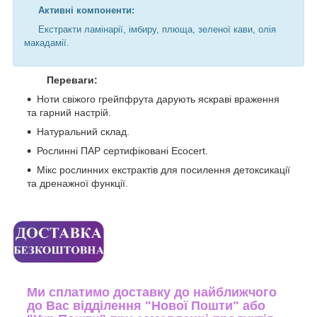
Активні компоненти:
Екстракти ламінарії, імбиру, плюща, зеленої кави, олія
макадамії.
Переваги:
Ноти свіжого грейпфрута дарують яскраві враження
та гарний настрій.
Натуральний склад.
Рослинні ПАР сертифіковані Есосеrt.
Мікс рослинних екстрактів для посилення детоксикації
та дренажної функції.
Ми сплатимо доставку до найближчого
до Вас відділення "Нової Пошти" або