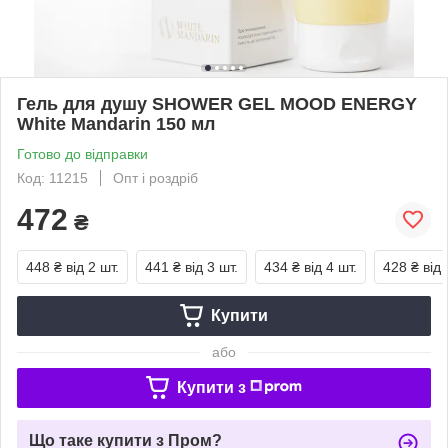
Гель для душу SHOWER GEL MOOD ENERGY
White Mandarin 150 мл
Готово до відправки
Код: 11215
Опт і роздріб
472
₴
448 ₴
від 2 шт.
441 ₴
від 3 шт.
434 ₴
від 4 шт.
428 ₴
від 
Купити
або
Купити з
Що таке купити з Пром?