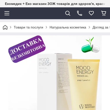
Екомедик + Еко магазин ЗОЖ товарів для здоров'я, краси т
Товари та послуги
Натуральна косметика
Догляд за 