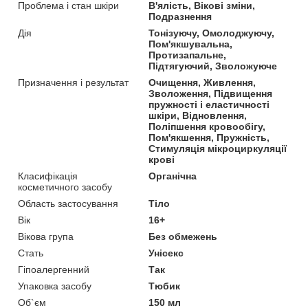
Проблема і стан шкіри
В'ялість, Вікові зміни,
Подразнення
Дія
Тонізуючу, Омолоджуючу,
Пом'якшувальна,
Протизапальне,
Підтягуючий, Зволожуюче
Призначення і результат
Очищення, Живлення,
Зволоження, Підвищення
пружності і еластичності
шкіри, Відновлення,
Поліпшення кровообігу,
Пом'якшення, Пружність,
Стимуляція мікроциркуляції
крові
Класифікація
Органічна
косметичного засобу
Область застосування
Тіло
Вік
16+
Вікова група
Без обмежень
Стать
Унісекс
Гіпоалергенний
Так
Упаковка засобу
Тюбик
Об`єм
150 мл