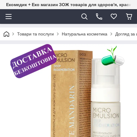
Екомедик + Еко магазин ЗОЖ товарів для здоров'я, краси т
Товари та послуги
Натуральна косметика
Догляд за