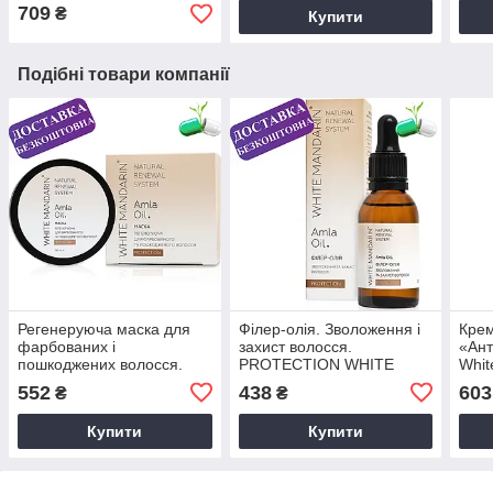
709
₴
Купити
Подібні товари компанії
Регенеруюча маска для
Філер-олія. Зволоження і
Крем
фарбованих і
захист волосся.
«Ан
пошкоджених волосся.
PROTECTION WHITE
Whit
PROTECTION White
MANDARIN, 30 мл
552
438
603
₴
₴
Mandarin, 150 мл
Купити
Купити