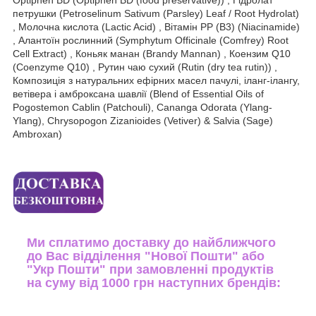
петрушки (Petroselinum Sativum (Parsley) Leaf / Root Hydrolat)
, Молочна кислота (Lactic Acid) , Вітамін РР (В3) (Niacinamide)
, Алантоїн рослинний (Symphytum Officinale (Comfrey) Root
Cell Extract) , Коньяк манан (Brandy Mannan) , Коензим Q10
(Coenzyme Q10) , Рутин чаю сухий (Rutin (dry tea rutin)) ,
Композиція з натуральних ефірних масел пачулі, іланг-ілангу,
ветівера і амброксана шавлії (Blend of Essential Oils of
Pogostemon Cablin (Patchouli), Cananga Odorata (Ylang-
Ylang), Chrysopogon Zizanioides (Vetiver) & Salvia (Sage)
Ambroxan)
Ми сплатимо доставку до найближчого
до Вас відділення "Нової Пошти" або
"Укр Пошти" при замовленні продуктів
на суму від 1000 грн наступних брендів: