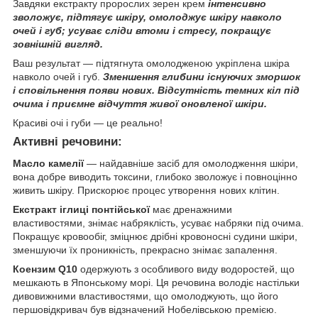
Завдяки екстракту пророслих зерен крем
інтенсивно
зволожує, підтягує шкіру, омолоджує шкіру навколо
очей і губ; усуває сліди втоми і стресу, покращує
зовнішній вигляд.
Ваш результат — підтягнута омолодженою укріплена шкіра
навколо очей і губ.
Зменшення глибини існуючих зморшок
і сповільнення появи нових. Відсутність темних кіл під
очима і приємне відчуття живої оновленої шкіри.
Красиві очі і губи — це реально!
Активні речовини:
Масло камелії
— найдавніше засіб для омолодження шкіри,
вона добре виводить токсини, глибоко зволожує і повноцінно
живить шкіру. Прискорює процес утворення нових клітин.
Екстракт іглиці понтійської
має дренажними
властивостями, знімає набряклість, усуває набряки під очима.
Покращує кровообіг, зміцнює дрібні кровоносні судини шкіри,
зменшуючи їх проникність, прекрасно знімає запалення.
Коензим Q10
одержують з особливого виду водоростей, що
мешкають в Японському морі. Ця речовина володіє настільки
дивовижними властивостями, що омолоджують, що його
першовідкривач був відзначений Нобелівською премією.