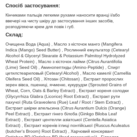
Спосіб застосування:
Кінчиками пальців легкими рухами наносити вранці і/або
ввечері на чисту шкіру до застосування інших засобів,
розподіляючи крем для повік і губ.
Склад:
Очищена Вода (Aqua) , Масло з кісточок манго (Mangifera
Indica (Mango) Seed Butter) , Рослинний емульгатор (Cetearyl
Alcohol & Glyceryl Stearate & Potassium Palmitoyl Hydrolyzed
Wheat Protein) , Масло з кісточок лайми (Citrus Aurantifolia
(Lime) Seed Oil) , Аминопептиды (Amino-Peptide) , Спирт
цетилстеариловый (Cetearyl Alcohol) , Масло камелії (Camellia
Oleifera Seed Oil) , Хітозан (Chitosan) , Екстракт пророслих
зерен вівса, пшениці, ячменю, кукурудзи (Sprouted Grains of
Wheat, Corn, Oats & Barley Extract) , Екстракт кореня солодки
(Glycyrrhiza Glabra (Licorice) Root Extract) , Екстракт рути
пахучої (Ruta Graveolens (Rue) Leaf / Root / Stem Extract) ,
Екстракт шкірки апельсина (Citrus Aurantium Dulcis (Orange)
Peel Extract) , Екстракт гінкго білоба (Ginkgo Biloba Leaf
Extract) , Екстракт центелли азіатської (Centella Asiatica
Extract) , Екстракт коренів іглиці понтійської (Ruscus Aculeatus
(butcher's Broom) Root Extract) , Харчовий консервант
Optiphen BD (Optiphen BD (food preservative)) , Гідролат