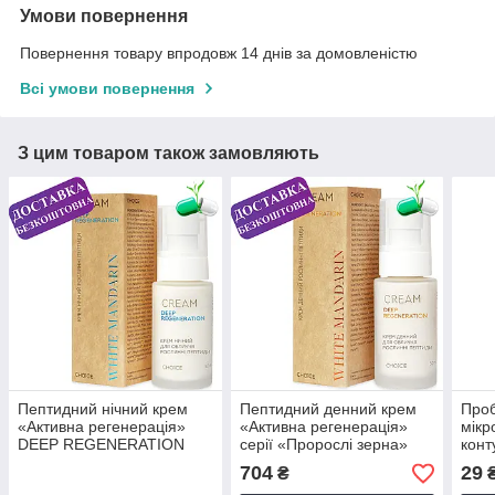
Умови повернення
Повернення товару впродовж 14 днів за домовленістю
Всі умови повернення
З цим товаром також замовляють
Пептидний нічний крем
Пептидний денний крем
Проб
«Активна регенерація»
«Активна регенерація»
мікр
DEEP REGENERATION
серії «Пророслі зерна»
конт
Рослинні пептиди White
anti-age White Mandarin 50
Росл
704
29
₴
Mandarin 50 мл
мл
Mand