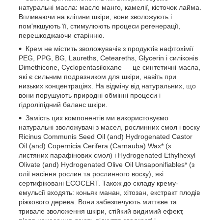
натуральні масла: масло манго, камелії, кісточок лайма.
Впливаючи на клітини шкіри, вони зволожують і
пом'якшують її, стимулюють процеси регенерації,
перешкоджаючи старінню.
Крем не містить зволожувачів з продуктів нафтохімії
PEG, PPG, BG, Laureths, Ceteareths, Glycerin і силіконів
Dimethicone, Cyclopentasiloxane — це синтетичні масла,
які є сильним подразником для шкіри, навіть при
низьких концентраціях. На відміну від натуральних, що
вони порушують природні обмінні процеси і
гідроліпідний баланс шкіри.
Замість цих компонентів ми використовуємо
натуральні зволожувачі з масел, рослинних смол і воску
Ricinus Communis Seed Oil (and) Hydrogenated Castor
Oil (and) Copernicia Cerifera (Carnauba) Wax* (з
листяних парафінових смол) і Hydrogenated Ethylhexyl
Olivate (and) Hydrogenated Olive Oil Unsaponifiables* (з
олії насіння рослин та рослинного воску), які
сертифіковані ECOCERT. Також до складу крему-
емульсії входять: коньяк манан, хітозан, екстракт плодів
ріжкового дерева. Вони забезпечують миттєве та
тривале зволоження шкіри, стійкий видимий ефект,