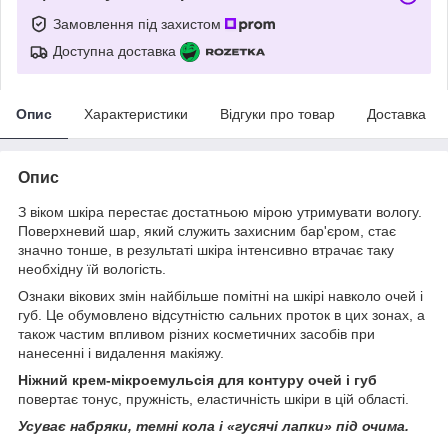
Замовлення під захистом
Доступна доставка
Опис
Характеристики
Відгуки про товар
Доставка
Опис
З віком шкіра перестає достатньою мірою утримувати вологу.
Поверхневий шар, який служить захисним бар'єром, стає
значно тонше, в результаті шкіра інтенсивно втрачає таку
необхідну їй вологість.
Ознаки вікових змін найбільше помітні на шкірі навколо очей і
губ. Це обумовлено відсутністю сальних проток в цих зонах, а
також частим впливом різних косметичних засобів при
нанесенні і видалення макіяжу.
Ніжний крем-мікроемульсія для контуру очей і губ
повертає тонус, пружність, еластичність шкіри в цій області.
Усуває набряки, темні кола і «гусячі лапки» під очима.