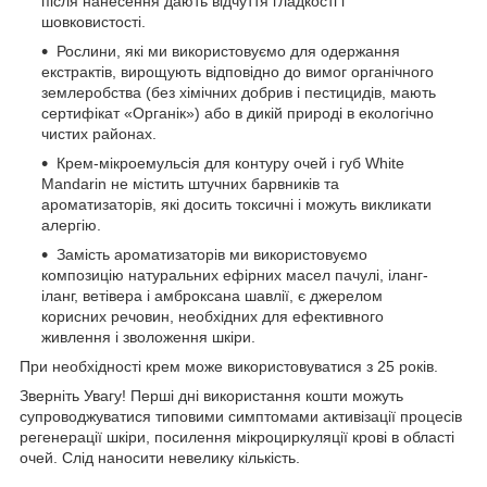
після нанесення дають відчуття гладкості і
шовковистості.
Рослини, які ми використовуємо для одержання
екстрактів, вирощують відповідно до вимог органічного
землеробства (без хімічних добрив і пестицидів, мають
сертифікат «Органік») або в дикій природі в екологічно
чистих районах.
Крем-мікроемульсія для контуру очей і губ White
Mandarin не містить штучних барвників та
ароматизаторів, які досить токсичні і можуть викликати
алергію.
Замість ароматизаторів ми використовуємо
композицію натуральних ефірних масел пачулі, іланг-
іланг, ветівера і амброксана шавлії, є джерелом
корисних речовин, необхідних для ефективного
живлення і зволоження шкіри.
При необхідності крем може використовуватися з 25 років.
Зверніть Увагу! Перші дні використання кошти можуть
супроводжуватися типовими симптомами активізації процесів
регенерації шкіри, посилення мікроциркуляції крові в області
очей. Слід наносити невелику кількість.