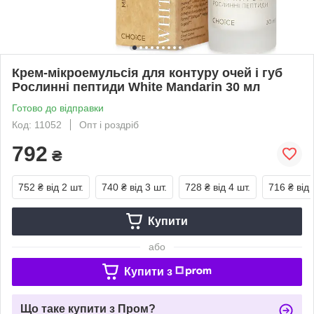
Крем-мікроемульсія для контуру очей і губ
Рослинні пептиди White Mandarin 30 мл
Готово до відправки
Код: 11052
Опт і роздріб
792
₴
752 ₴
від 2 шт.
740 ₴
від 3 шт.
728 ₴
від 4 шт.
716 ₴
від 
Купити
або
Купити з
Що таке купити з Пром?