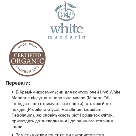
Переваги:
В Кремі-микроэмульсии для контуру очей і губ White
Mandarin відсутня мінеральне масло (Mineral Oil —
інгредієнт, що отримується з нафти), а також його
похідні (Propilene Glycol, Paraffinum Liquidum,
Petrolatum), які сповільнюють ріст і розвиток клітин,
призводять до зневоднення і до раннього старіння
шкіри.
Замість цих компонентів ми використовуємо