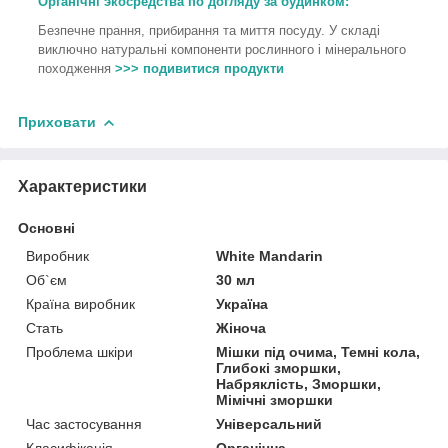
Органічні экосредства по догляду за будинком:
Безпечне прання, прибирання та миття посуду. У складі
виключно натуральні компоненти рослинного і мінерального
походження
>>> подивитися продукти
Приховати
Характеристики
Основні
Виробник
White Mandarin
Об`єм
30 мл
Країна виробник
Україна
Стать
Жіноча
Проблема шкіри
Мішки під очима, Темні кола,
Глибокі зморшки,
Набряклість, Зморшки,
Мімічні зморшки
Час застосування
Універсальний
Класифікація
Органічна