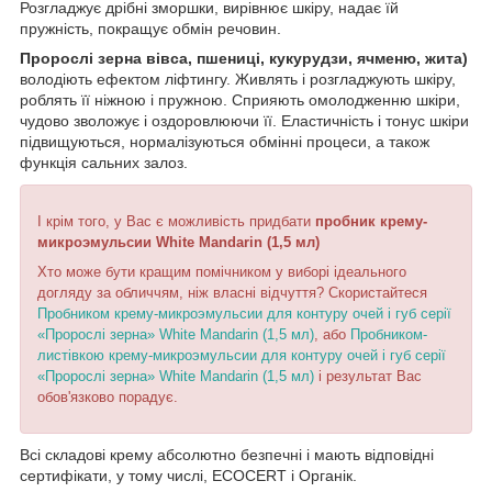
Розгладжує дрібні зморшки, вирівнює шкіру, надає їй
пружність, покращує обмін речовин.
Пророслі зерна вівса, пшениці, кукурудзи, ячменю, жита)
володіють ефектом ліфтингу. Живлять і розгладжують шкіру,
роблять її ніжною і пружною. Сприяють омолодженню шкіри,
чудово зволожує і оздоровлюючи її. Еластичність і тонус шкіри
підвищуються, нормалізуються обмінні процеси, а також
функція сальних залоз.
І крім того, у Вас є можливість придбати
пробник крему-
микроэмульсии White Mandarin (1,5 мл)
Хто може бути кращим помічником у виборі ідеального
догляду за обличчям, ніж власні відчуття? Скористайтеся
Пробником крему-микроэмульсии для контуру очей і губ серії
«Пророслі зерна» White Mandarin (1,5 мл)
, або
Пробником-
листівкою крему-микроэмульсии для контуру очей і губ серії
«Пророслі зерна» White Mandarin (1,5 мл)
і результат Вас
обов'язково порадує.
Всі складові крему абсолютно безпечні і мають відповідні
сертифікати, у тому числі, ECOCERT і Органік.