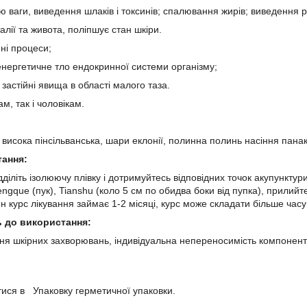
 ваги, виведення шлаків і токсинів; спалювання жирів; виведення р
алії та живота, поліпшує стан шкіри.
нні процеси;
енергетичне тло ендокринної системи організму;
застійні явища в області малого таза.
ам, так і чоловікам.
 висока пінсільванська, шари еклонії, полинна полинь насіння пана
тання:
ідділіть ізолюючу плівку і дотримуйтесь відповідних точок акупунктур
ngque (пук), Tianshu (коло 5 см по обидва боки від пупка), прилийте
ин курс лікування займає 1-2 місяці, курс може складати більше часу 
ь до використання:
ріння шкірних захворювань, індивідуальна непереносимість компонент
ися в Упаковку герметичної упаковки.