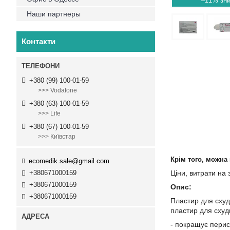
–11%
Наши партнеры
Контакти
+380 (99) 100-01-59
>>> Vodafone
+380 (63) 100-01-59
>>> Life
+380 (67) 100-01-59
>>> Київстар
Крім того, можна
ecomedik.sale@gmail.com
+380671000159
Ціни, витрати на
+380671000159
Опис:
+380671000159
Пластир для схуд
пластир для схудн
- покращує перист