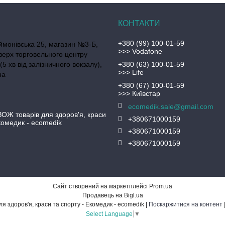
+380 (99) 100-01-59
ймонівська 25, магазин №3-Б,
>>> Vodafone
верх торговельного центру
(5 хв від залізничного вокзалу),
+380 (63) 100-01-59
>>> Life
на
+380 (67) 100-01-59
>>> Київстар
ecomedik.sale@gmail.com
ЗОЖ товарів для здоров'я, краси
+380671000159
Екомедик - ecomedik
+380671000159
+380671000159
Сайт створений на маркетплейсі
Prom.ua
Продавець на Bigl.ua
Еко магазин ЗОЖ товарів для здоров'я, краси та спорту - Екомедик - ecomedik |
Поскаржитися на контент
Select Language
▼