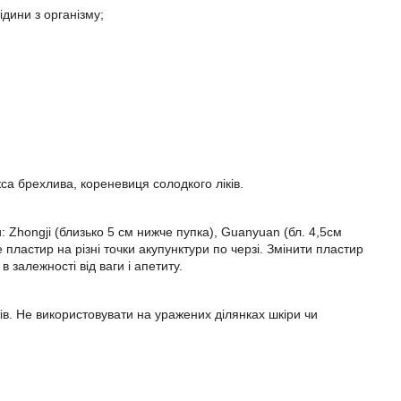
ідини з організму;
кса брехлива, кореневиця солодкого ліків.
и: Zhongji (близько 5 см нижче пупка), Guanyuan (бл. 4,5см
 пластир на різні точки акупунктури по черзі. Змінити пластир
в залежності від ваги і апетиту.
ів. Не використовувати на уражених ділянках шкіри чи