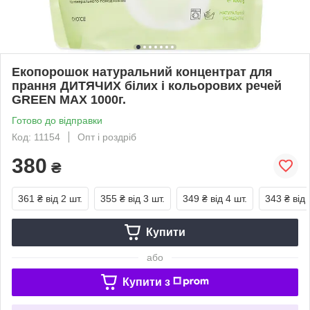
Екопорошок натуральний концентрат для
прання ДИТЯЧИХ білих і кольорових речей
GREEN MAX 1000г.
Готово до відправки
Код: 11154
Опт і роздріб
380
₴
361 ₴
від 2 шт.
355 ₴
від 3 шт.
349 ₴
від 4 шт.
343 ₴
від 
Купити
або
Купити з