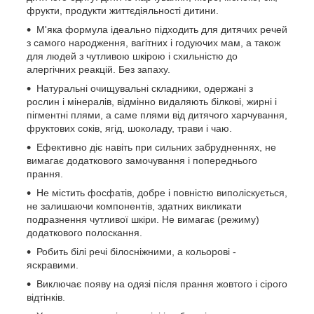
фрукти, продукти життєдіяльності дитини.
М'яка формула ідеально підходить для дитячих речей
з самого народження, вагітних і годуючих мам, а також
для людей з чутливою шкірою і схильністю до
алергічних реакцій. Без запаху.
Натуральні очищувальні складники, одержані з
рослин і мінералів, відмінно видаляють білкові, жирні і
пігментні плями, а саме плями від дитячого харчування,
фруктових соків, ягід, шоколаду, трави і чаю.
Ефективно діє навіть при сильних забрудненнях, не
вимагає додаткового замочування і попереднього
прання.
Не містить фосфатів, добре і повністю виполіскується,
не залишаючи компонентів, здатних викликати
подразнення чутливої шкіри. Не вимагає (режиму)
додаткового полоскання.
Робить білі речі білосніжними, а кольорові -
яскравими.
Виключає появу на одязі після прання жовтого і сірого
відтінків.