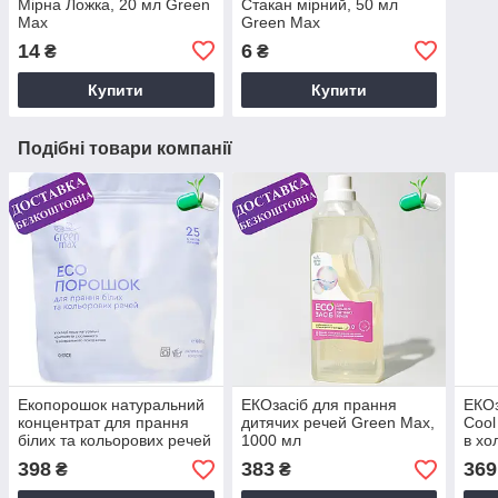
Мірна Ложка, 20 мл Green
Стакан мірний, 50 мл
Max
Green Max
14
6
₴
₴
Купити
Купити
Подібні товари компанії
Екопорошок натуральний
ЕКОзасіб для прання
ЕКОз
концентрат для прання
дитячих речей Green Max,
Сool
білих та кольорових речей
1000 мл
в хо
GREEN MAX 1000г.
Max,
398
383
369
₴
₴