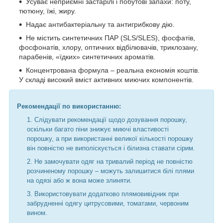
Усуває неприємні застарілі і побутові запахи: поту,
тютюну, їжі, жиру.
Надає антибактеріальну та антигрибкову дію.
Не містить синтетичних ПАР (SLS/SLES), фосфатів,
фосфонатів, хлору, оптичних відбілювачів, триклозану,
парабенів, «їдких» синтетичних ароматів.
Концентрована формула – реальна економія коштів.
У складі високий вміст активних миючих компонентів.
Рекомендації по використанню:
Слідувати рекомендації щодо дозування порошку,
оскільки багато піни знижує миючі властивості
порошку, а при використанні великої кількості порошку
він повністю не виполіскується і білизна ставати сірим.
Не замочувати одяг на тривалий період не повністю
розчиненому порошку – можуть залишитися білі плями
на одязі або ж вона може злиняти.
Використовувати додатково плямовивідник при
забрудненні одягу цитрусовими, томатами, червоним
вином.