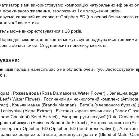
матизаторів ми використовуємо композицію натуральних ефірних олі
я ефективного живлення, зволоження і омолодження шкіри.
овуємо харчовий консервант Optiphen BD (на основі бензилового с
ганічної косметики.
гель може використовуватися з 18 років.
Перші дні використання кошти можуть супроводжуватися типовими с
рові в області очей. Слід наносити невелику кількість.
сування:
нчиків пальців нанесіть засіб на область очей і губ. Застосовувати 
бів.
ua) , Рожева вода (Rosa Damascena Water Flower) , Запашна вода лай
Leaf / Water Flower) , Рослинний амінокислотний комплекс (Aminotei
tract) , Коньяк манан (Brandy Mannan) , Бетаїн (з червоного буряка) (
 і спіруліни (Algae Extract) , Екстракт кореня женьшеню (Panax Ginse
rse Chestnut) Seed Extract) , Екстракт рути пахучої (Ruta Graveolens
тракт гибискуса (Hibiscus Sabdariffa Extract) , Екстракт манжетки (Alch
консервант Optiphen BD (Optiphen BD (food preservative)) , Алантоїн 
ральних ефірних олій мате, османтуса і давати (Blend of Mate, Osma