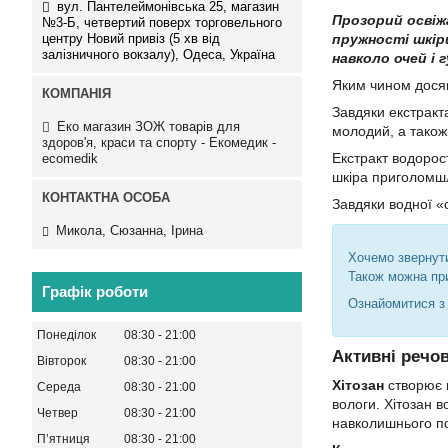
вул. Пантелеймонівська 25, магазин
Прозорий освіж
№3-Б, четвертий поверх торговельного
центру Новий привіз (5 хв від
пружності шкіри
залізничного вокзалу), Одеса, Україна
навколо очей і г
Яким чином дося
Завдяки екстракт
Еко магазин ЗОЖ товарів для
молодий, а також
здоров'я, краси та спорту - Екомедик -
Екстракт водорос
ecomedik
шкіра приголомш
Завдяки водної «с
Микола, Сюзанна, Ірина
Хочемо звернут
Також можна пр
Графік роботи
Ознайомитися 
Понеділок
08:30
21:00
Активні речо
Вівторок
08:30
21:00
Хітозан
створює н
Середа
08:30
21:00
вологи. Хітозан 
Четвер
08:30
21:00
навколишнього по
Пʼятниця
08:30
21:00