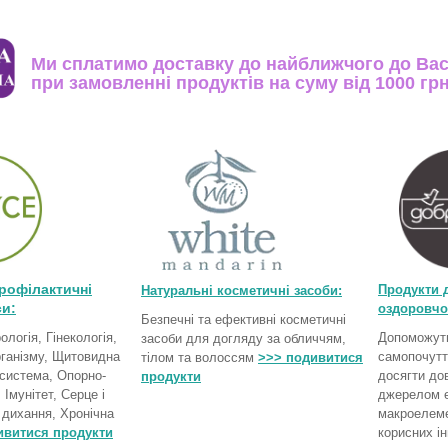
Ми сплатимо доставку до найближчого до Вас
при замовленні продуктів на суму від 1000 гр
рофілактичні
Продукти 
Натуральні косметичні засоби:
и:
оздоровчо
Безпечні та ефективні косметичні
ологія, Гінекологія,
Допоможуть
засоби для догляду за обличчям,
рганізму, Щитовидна
самопочутт
тілом та волоссям
>>> подивитися
 система, Опорно-
досягти дов
продукти
 Імунітет, Серце і
джерелом ене
 дихання, Хронічна
макроелеме
ивитися продукти
корисних ін