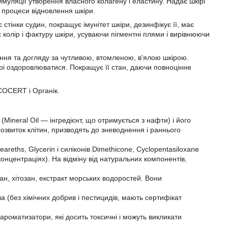
тимуляції утворення власного колагену і еластину. Надає шкірі
є процеси відновлення шкіри.
тінки судин, покращує імунітет шкіри, дезинфікує її, має
колір і фактуру шкіри, усуваючи пігментні плями і вирівнюючи
ння та догляду за чутливою, втомленою, в'ялою шкірою.
рі оздоровлюватися. Покращує її стан, даючи повноцінне
ECOCERT і Органік.
(Mineral Oil — інгредієнт, що отримується з нафти) і його
і розвиток клітин, призводять до зневоднення і раннього
areths, Glycerin і силіконів Dimethicone, Cyclopentasiloxane
концентраціях). На відміну від натуральних компонентів,
ан, хітозан, екстракт морських водоростей. Вони
 (без хімічних добрив і пестицидів, мають сертифікат
 ароматизатори, які досить токсичні і можуть викликати