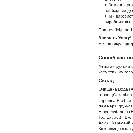
Замість аро
необхідних дл
Ми використ
виробництві ор
При необхідності 
Зверніть Увагу!
мікроциркуляції к
Спосіб засто
Легкими рухами кі
косметичних засо
Склад:
Очищена Вода (Aq
герані (Geranium 
Japonica Fruit Ex
ламінарії, фукуса
Hippocastanum (Ho
Tea Extract) , Екс
Acid) , Харчовий 
Композиція з нату