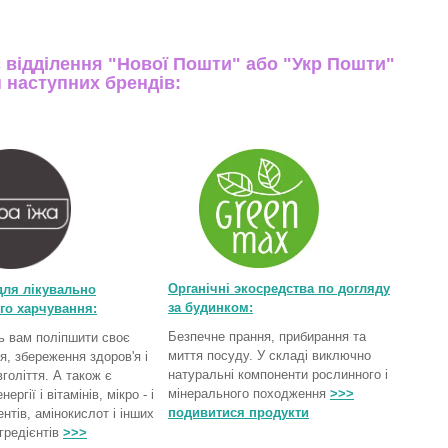
 відділення "Нової Пошти" або "Укр Пошти"
н наступних брендів:
Органічні экосредства по догляду
для лікувально
за будинком:
го харчування
:
Безпечне прання, прибирання та
 вам поліпшити своє
миття посуду. У складі виключно
я, збереження здоров'я і
натуральні компоненти рослинного і
голіття. А також є
мінерального походження
>>>
ргії і вітамінів, мікро - і
подивитися продукти
нтів, амінокислот і інших
гредієнтів
>>>