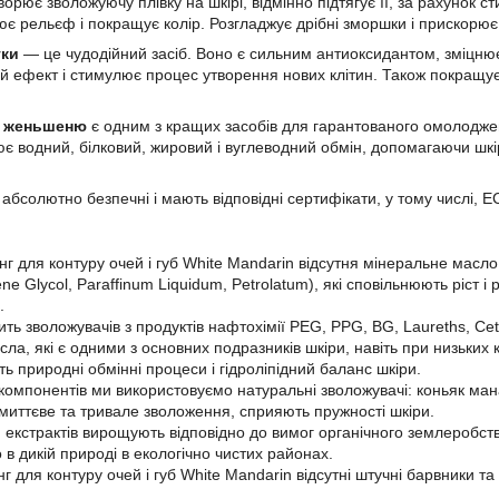
орює зволожуючу плівку на шкірі, відмінно підтягує її, за рахунок с
нює рельєф і покращує колір. Розгладжує дрібні зморшки і прискорю
тки
— це чудодійний засіб. Воно є сильним антиоксидантом, зміцнює с
й ефект і стимулює процес утворення нових клітин. Також покращує 
я женьшеню
є одним з кращих засобів для гарантованого омолодже
 водний, білковий, жировий і вуглеводний обмін, допомагаючи шкі
 абсолютно безпечні і мають відповідні сертифікати, у тому числі, 
нг для контуру очей і губ White Mandarin відсутня мінеральне масло 
lene Glycol, Paraffinum Liquidum, Petrolatum), які сповільнюють ріст 
.
ить зволожувачів з продуктів нафтохімії PEG, PPG, BG, Laureths, Cete
сла, які є одними з основних подразників шкіри, навіть при низьких 
ь природні обмінні процеси і гідроліпідний баланс шкіри.
 компонентів ми використовуємо натуральні зволожувачі: коньяк ман
миттєве та тривале зволоження, сприяють пружності шкіри.
 екстрактів вирощують відповідно до вимог органічного землеробства
 в дикій природі в екологічно чистих районах.
нг для контуру очей і губ White Mandarin відсутні штучні барвники та