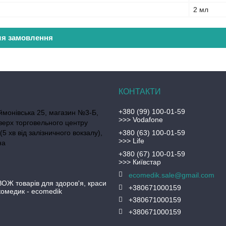
2 мл
ля замовлення
+380 (99) 100-01-59
ймонівська 25, магазин №3-Б,
>>> Vodafone
верх торговельного центру
(5 хв від залізничного вокзалу),
+380 (63) 100-01-59
>>> Life
на
+380 (67) 100-01-59
>>> Київстар
ecomedik.sale@gmail.com
ЗОЖ товарів для здоров'я, краси
+380671000159
Екомедик - ecomedik
+380671000159
+380671000159