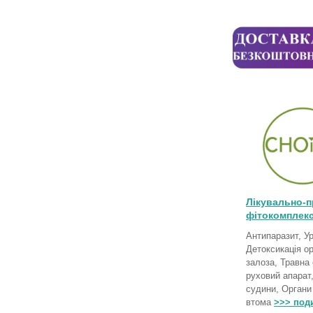
Лікувально-п
фітокомплекс
Антипаразит, Ур
Детоксикація о
залоза, Травна
руховий апарат,
судини, Органи
втома
>>> под