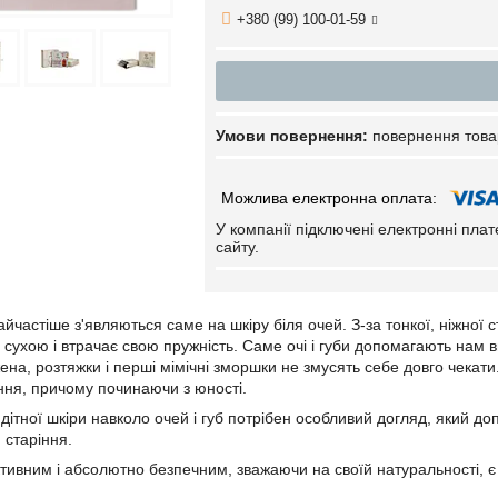
+380 (99) 100-01-59
повернення това
У компанії підключені електронні пла
сайту.
частіше з'являються саме на шкіру біля очей. З-за тонкої, ніжної ст
сухою і втрачає свою пружність. Саме очі і губи допомагають нам в
ена, розтяжки і перші мімічні зморшки не змусять себе довго чека
ення, причому починаючи з юності.
ндітної шкіри навколо очей і губ потрібен особливий догляд, який доп
 старіння.
ивним і абсолютно безпечним, зважаючи на своїй натуральності, 