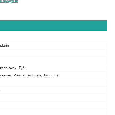
я продукти
darin
коло очей, Губи
моршки, Мімічні зморшки, Зморшки
а