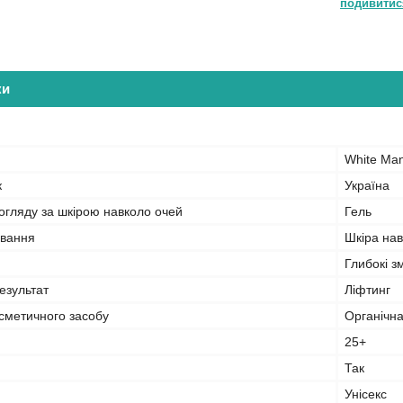
подивитис
ки
White Man
к
Україна
огляду за шкірою навколо очей
Гель
ування
Шкіра нав
Глибокі з
езультат
Ліфтинг
сметичного засобу
Органічн
25+
Так
Унісекс