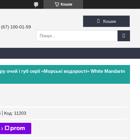
Кошик
Кошик
 (67) 100-01-59
 очей і губ серії «Морські водорості» White Mandarin
б
Код:
11203
 з