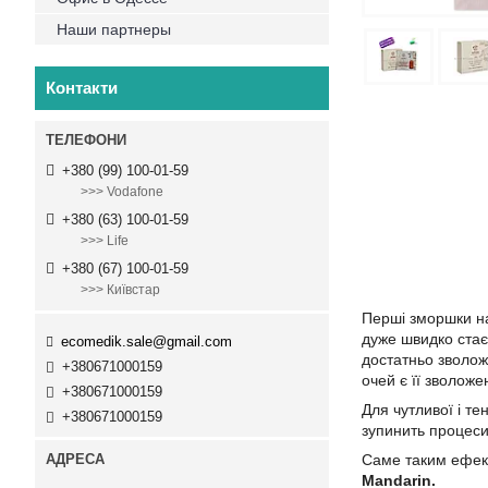
Наши партнеры
Контакти
+380 (99) 100-01-59
>>> Vodafone
+380 (63) 100-01-59
>>> Life
+380 (67) 100-01-59
>>> Київстар
Перші зморшки най
дуже швидко стає 
ecomedik.sale@gmail.com
достатньо зволож
+380671000159
очей є її зволож
+380671000159
Для чутливої і те
+380671000159
зупинить процеси
Саме таким ефект
Mandarin.