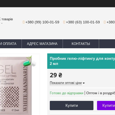
 товарів
+380 (99) 100-01-59
+380 (63) 100-01-59
+380
 -
И ОПЛАТА
АДРЕС МАГАЗИНА
КОНТАКТЫ
Пробник гелю-ліфтингу для контуру
2 мл
29 ₴
Показати оптові ціни
Готово до відправки
Оптом і в роздрі
Купити
Купити