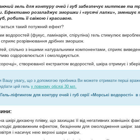
аючий гель для контуру очей і губ забезпечує миттєве та тр
. Ефективно розгладжує зморшки і «гусячі лапки», зменшує т
уб, робить її свіжою і красивою.
гається такий потужний ефект?
ам водоростей (фукус, ламінарія, спіруліна) гель стимулює виробле
 сприяє розрівнювання дрібних зморшок.
тей, спільно з іншими натуральними компонентами, сприяє виведенн
ливо оздоровлюється і омолоджується.
орочці», створюваної екстрактом водоростей, шкіра отримує і зберіг
и Вашу увагу
,
що
з допомогою пробника Ви можете отримати перші вражен
идбати цей гель
у повному обсязі 30 мл.
з
Гель-ліфтингом для контуру очей і губ серії «Морські водорості»
в 
вини:
а шкірі дихаючу плівку, що захищає її від негативних зовнішніх факт
володіє дивовижним ефектом, безцінним для омолодження шкіри: зав
вітря і насичує нею верхні шари шкіри.