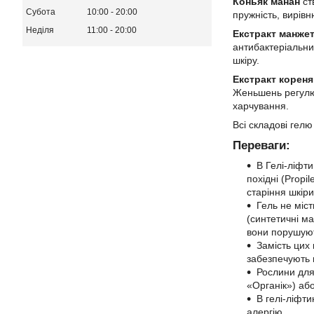
Коньяк манан
ств
Субота
10:00
20:00
пружність, вирів
Неділя
11:00
20:00
Екстракт манже
антибактеріальни
шкіру.
Екстракт корен
Женьшень регулює
харчування.
Всі складові гелю
Переваги:
В Гелі-ліфти
похідні (Propi
старіння шкіри
Гель не міст
(синтетичні ма
вони порушуют
Замість цих
забезпечують 
Рослини для
«Органік») або
В гелі-ліфти
алергію.