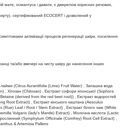
й мате, османтуса і давати, є джерелом корисних речовин,
пирту), сертифікований ECOCERT і дозволений у
имптомами активізації процесів регенерації шкіри, посилення
вранці та/або ввечері на чисту шкіру до нанесення інших
ми (Citrus Aurantifolia (Lime) Fruit Water) , Запашна вода
n) , Хітозан (Chitosan) , Екстракт софори японської (Sophora
Betaine (derived from the red beet root)) , Екстракт водоростей
ng Root Extract) , Екстракт кінського каштана (Aesculus
 (Rue) Leaf / Root / Stem Extract) , Екстракт білого чаю (White
emilla Vulgaris (lady's Mantle) Extract) , Молочна кислота (Lactic
рослинний (Symphytum Officinale (Comfrey) Root Cell Extract) ,
nthus & Artemisia Pallens