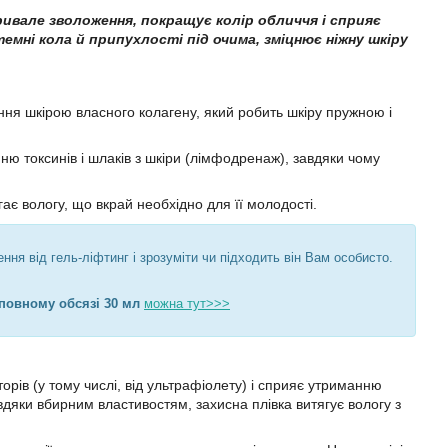
ивале зволоження, покращує колір обличчя і сприяє
емні кола й припухлості під очима, зміцнює ніжну шкіру
ння шкірою власного колагену, який робить шкіру пружною і
ю токсинів і шлаків з шкіри (лімфодренаж), завдяки чому
ає вологу, що вкрай необхідно для її молодості.
ня від гель-ліфтинг і зрозуміти чи підходить він Вам особисто.
повному обсязі 30 мл
можна тут>>>
орів (у тому числі, від ультрафіолету) і сприяє утриманню
дяки вбирним властивостям, захисна плівка витягує вологу з