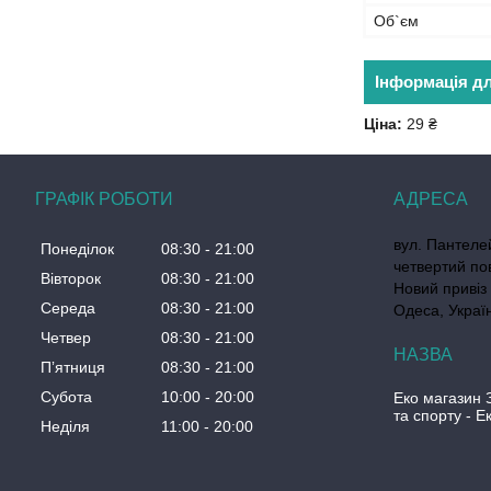
Об`єм
Інформація д
Ціна:
29 ₴
ГРАФІК РОБОТИ
вул. Пантеле
Понеділок
08:30
21:00
четвертий по
Вівторок
08:30
21:00
Новий привіз 
Середа
08:30
21:00
Одеса, Украї
Четвер
08:30
21:00
Пʼятниця
08:30
21:00
Субота
10:00
20:00
Еко магазин 
та спорту - 
Неділя
11:00
20:00