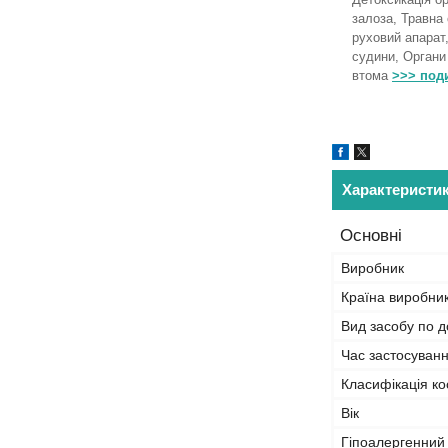
залоза, Травна
руховий апарат,
судини, Органи
втома
>>> под
Характеристи
Основні
Виробник
Країна виробни
Вид засобу по д
Час застосуван
Класифікація ко
Вік
Гіпоалергенний