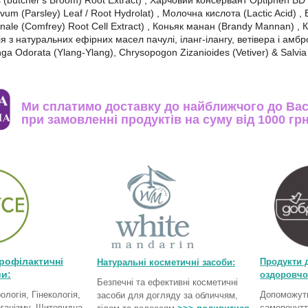
 (butcher's Broom) Root Extract) , Харчовий консервант Optiphen BD 
ivum (Parsley) Leaf / Root Hydrolat) , Молочна кислота (Lactic Acid) 
nale (Comfrey) Root Cell Extract) , Коньяк манан (Brandy Mannan) ,
ція з натуральних ефірних масел пачулі, іланг-ілангу, ветівера і амбр
nga Odorata (Ylang-Ylang), Chrysopogon Zizanioides (Vetiver) & Salvi
Ми сплатимо доставку до найближчого до Вас
при замовленні продуктів на суму від 1000 гр
рофілактичні
Продукти 
Натуральні косметичні засоби:
и:
оздоровчо
Безпечні та ефективні косметичні
ологія, Гінекологія,
Допоможуть
засоби для догляду за обличчям,
рганізму, Щитовидна
самопочутт