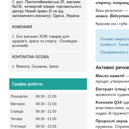
вул. Пантелеймонівська 25, магазин
стресу, покращу
№3-Б, четвертий поверх торговельного
Ваш результат — 
центру Новий привіз (5 хв від
залізничного вокзалу), Одеса, Україна
нових. Відсутні
Красиві очі і губ
Еко магазин ЗОЖ товарів для
Хочемо звернут
здоров'я, краси та спорту - Екомедик -
особисто. Тако
ecomedik
Ознайомитися 
Микола, Сюзанна, Ірина
Активні речо
Масло камелії
— 
процес утворення
Графік роботи
Екстракт іглиці 
кровоносні судин
Понеділок
08:30
21:00
Коензим Q10
оде
Вівторок
08:30
21:00
властивостями, щ
Середа
08:30
21:00
надає їй пружніс
Четвер
08:30
21:00
Пророслі зерна 
пружною. Сприяют
Пʼятниця
08:30
21:00