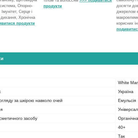
тілом та волоссям
>>> подивитися
 система, Опорно-
досягти дов
продукти
 Імунітет, Серце і
джерелом ене
 дихання, Хронічна
макроелеме
ивитися продукти
корисних ін
подивитис
ки
White Man
к
Україна
огляду за шкірою навколо очей
Емульсія
ня
Універса
сметичного засобу
Органічн
40+
Так