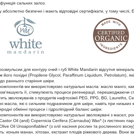
 функція сальних залоз.
у абсолютно безпечні і мають відповідні сертифікати, у тому числі,
оэмульсии для контуру очей і губ White Mandarin відсутня мінераль
ж його похідні (Propilene Glycol, Paraffinum Liquidum, Petrolatum), як
до раннього старіння шкіри.
 компонентів ми використовуємо натуральні масла: масло манго, кам
пом'якшують її, стимулюють процеси регенерації, перешкоджаючи с
ить зволожувачів з продуктів нафтохімії PEG, PPG, BG, Laureths, Cete
і масла, які є сильним подразником для шкіри, навіть при низьких 
родні обмінні процеси і гідроліпідний баланс шкіри.
 компонентів ми використовуємо натуральні зволожувачі з масел, ро
astor Oil (and) Copernicia Cerifera (Carnauba) Wax* (з листяних пар
live Oil Unsaponifiables* (з олії насіння рослин та рослинного вос
ть: коньяк манан, хітозан, екстракт плодів ріжкового дерева. Вони 