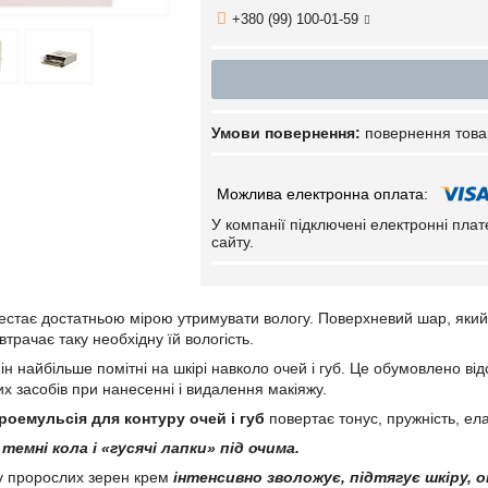
+380 (99) 100-01-59
повернення това
У компанії підключені електронні пла
сайту.
рестає достатньою мірою утримувати вологу. Поверхневий шар, який 
втрачає таку необхідну їй вологість.
ін найбільше помітні на шкірі навколо очей і губ. Це обумовлено ві
х засобів при нанесенні і видалення макіяжу.
роемульсія для контуру очей і губ
повертає тонус, пружність, елас
темні кола і «гусячі лапки» під очима.
у пророслих зерен крем
інтенсивно зволожує, підтягує шкіру, о