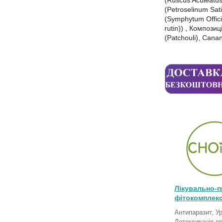
(Ruscus Aculeatus
(Petroselinum Sat
(Symphytum Offici
rutin)) , Компози
(Patchouli), Cana
Лікувально-п
фітокомплекс
Антипаразит, Ур
Детоксикація о