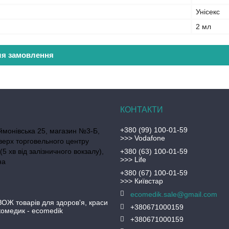
Унісекс
2 мл
ля замовлення
+380 (99) 100-01-59
ймонівська 25, магазин №3-Б,
>>> Vodafone
верх торговельного центру
(5 хв від залізничного вокзалу),
+380 (63) 100-01-59
>>> Life
на
+380 (67) 100-01-59
>>> Київстар
ecomedik.sale@gmail.com
ЗОЖ товарів для здоров'я, краси
+380671000159
Екомедик - ecomedik
+380671000159