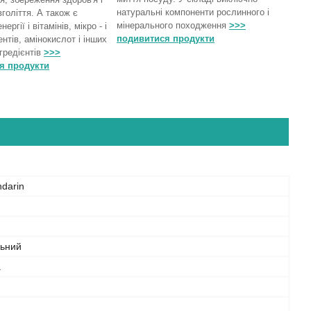
натуральні компоненти рослинного і
голіття. А також є
мінерального походження
>>>
ргії і вітамінів, мікро - і
подивитися продукти
нтів, амінокислот і інших
гредієнтів
>>>
я продукти
darin
льний
а