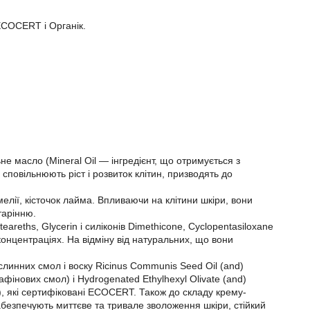
 ECOCERT і Органік.
не масло (Mineral Oil — інгредієнт, що отримується з
і сповільнюють ріст і розвиток клітин, призводять до
елії, кісточок лайма. Впливаючи на клітини шкіри, вони
тарінню.
areths, Glycerin і силіконів Dimethicone, Cyclopentasiloxane
концентраціях. На відміну від натуральних, що вони
слинних смол і воску Ricinus Communis Seed Oil (and)
афінових смол) і Hydrogenated Ethylhexyl Olivate (and)
ку), які сертифіковані ECOCERT. Також до складу крему-
забезпечують миттєве та тривале зволоження шкіри, стійкий