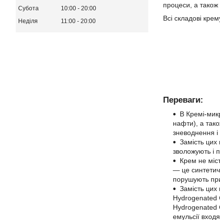
процеси, а також
Субота
10:00
20:00
Всі складові крем
Неділя
11:00
20:00
Переваги:
В Кремі-микр
нафти), а тако
зневоднення і 
Замість цих
зволожують і 
Крем не міст
— це синтетичн
порушують при
Замість цих
Hydrogenated C
Hydrogenated O
емульсії входя