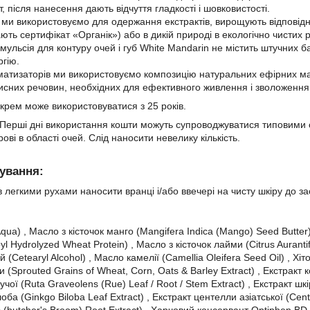
 після нанесення дають відчуття гладкості і шовковистості.
і ми використовуємо для одержання екстрактів, вирощують відповідн
ють сертифікат «Органік») або в дикій природі в екологічно чистих 
ульсія для контуру очей і губ White Mandarin не містить штучних бар
ргію.
матизаторів ми використовуємо композицію натуральних ефірних масел
сних речовин, необхідних для ефективного живлення і зволоження
 крем може використовуватися з 25 років.
Перші дні використання кошти можуть супроводжуватися типовими с
рові в області очей. Слід наносити невелику кількість.
сування:
 легкими рухами наносити вранці і/або ввечері на чисту шкіру до за
a) , Масло з кісточок манго (Mangifera Indica (Mango) Seed Butter) 
yl Hydrolyzed Wheat Protein) , Масло з кісточок лайми (Citrus Aurant
(Cetearyl Alcohol) , Масло камелії (Camellia Oleifera Seed Oil) , Хіт
 (Sprouted Grains of Wheat, Corn, Oats & Barley Extract) , Екстракт ко
учої (Ruta Graveolens (Rue) Leaf / Root / Stem Extract) , Екстракт шкі
лоба (Ginkgo Biloba Leaf Extract) , Екстракт центелли азіатської (Centel