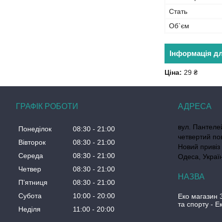
Стать
Об`єм
Інформація д
Ціна:
29 ₴
ГРАФІК РОБОТИ
вул. Пантеле
Понеділок
08:30
21:00
четвертий по
Вівторок
08:30
21:00
Новий привіз 
Середа
08:30
21:00
Одеса, Украї
Четвер
08:30
21:00
Пʼятниця
08:30
21:00
Субота
10:00
20:00
Еко магазин 
та спорту - 
Неділя
11:00
20:00