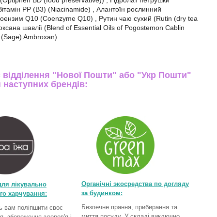
(Optiphen BD (food preservative)) , Гідролат петрушки
, Вітамін РР (В3) (Niacinamide) , Алантоїн рослинний
 Коензим Q10 (Coenzyme Q10) , Рутин чаю сухий (Rutin (dry tea
оксана шавлії (Blend of Essential Oils of Pogostemon Cablin
a (Sage) Ambroxan)
 відділення "Нової Пошти" або "Укр Пошти"
н наступних брендів:
Органічні экосредства по догляду
для лікувально
за будинком:
го харчування
:
Безпечне прання, прибирання та
 вам поліпшити своє
миття посуду. У складі виключно
я, збереження здоров'я і