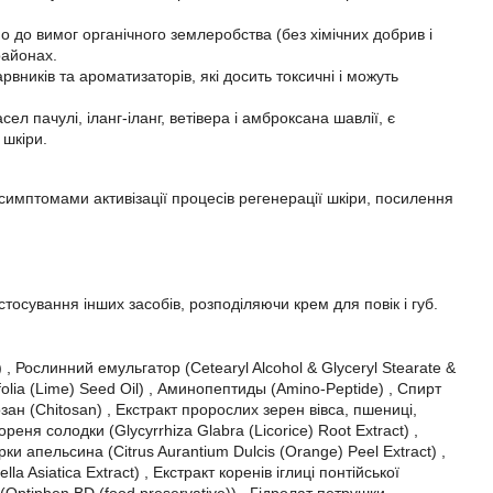
о до вимог органічного землеробства (без хімічних добрив і
районах.
вників та ароматизаторів, які досить токсичні і можуть
 пачулі, іланг-іланг, ветівера і амброксана шавлії, є
 шкіри.
имптомами активізації процесів регенерації шкіри, посилення
стосування інших засобів, розподіляючи крем для повік і губ.
, Рослинний емульгатор (Cetearyl Alcohol & Glyceryl Stearate &
ifolia (Lime) Seed Oil) , Аминопептиды (Amino-Peptide) , Спирт
озан (Chitosan) , Екстракт пророслих зерен вівса, пшениці,
реня солодки (Glycyrrhiza Glabra (Licorice) Root Extract) ,
рки апельсина (Citrus Aurantium Dulcis (Orange) Peel Extract) ,
la Asiatica Extract) , Екстракт коренів іглиці понтійської