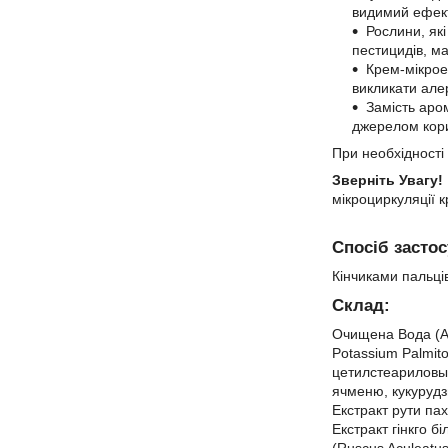
видимий ефект,
Рослини, як
пестицидів, ма
Крем-мікроем
викликати але
Замість аро
джерелом кори
При необхідності
Зверніть Увагу!
мікроциркуляції к
Спосіб засто
Кінчиками пальців
Склад:
Очищена Вода (Aqu
Potassium Palmito
цетилстеариловый 
ячменю, кукурудзи
Екстракт рути пах
Екстракт гінкго бі