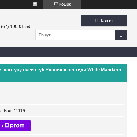
Кошик
Кошик
 (67) 100-01-59
контуру очей і губ Рослинні пептиди White Mandarin
б
Код:
11119
 з