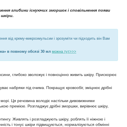
ення глибини існуючих зморшок і сповільнення появи
 шкіри.
ння від крему-микроэмульсии і зрозуміти чи підходить він Вам
на» в повному обсязі 30 мл
можна тут>>>
сини, глибоко зволожує і повноцінно живить шкіру. Прискорює
ває набряки під очима. Покращує кровообіг, зміцнює дрібні
морі. Ця речовина володіє настільки дивовижними
кою премією. Розгладжує дрібні зморшки, вирівнює шкіру,
ингу. Живлять і розгладжують шкіру, роблять її ніжною і
ість і тонус шкіри підвищуються, нормалізуються обмінні