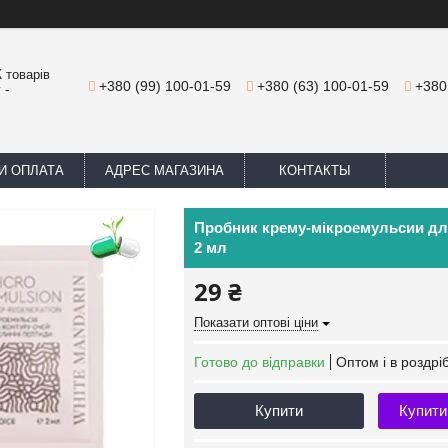
 товарів
+380 (99) 100-01-59
+380 (63) 100-01-59
+380
 -
И ОПЛАТА
АДРЕС МАГАЗИНА
КОНТАКТЫ
Пробник крему-мікроемульсии для 
2 мл
29 ₴
Показати оптові ціни
Готово до відправки
Оптом і в роздрі
Купити
Купити