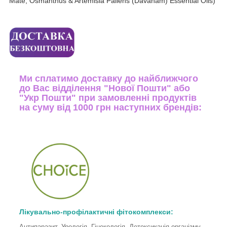
Mate, Osmanthus & Artemisia Pallens (Davanam) Essential Oils)
Ми сплатимо доставку до найближчого
до Вас відділення "Нової Пошти" або
"Укр Пошти" при замовленні продуктів
на суму від 1000 грн наступних брендів:
Лікувально-профілактичні фітокомплекси:
Антипаразит, Урологія, Гінекологія, Детоксикація організму,