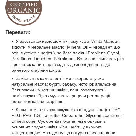
Переваги:
У восстанавливающем нічному кремі White Mandarin
відсутні мінеральне масло (Mineral Oil – інгредієнт, що
отримується з нафти), та його похідні Propilene Glycol,
Paraffinum Liquidum, Petrolatum. Вони сповільнюють ріст
і розвиток клітин, призводять до зневоднення і до
раннього старіння шкіри.
Замість цих компонентів ми використовуємо
натуральні масла: буріті, бабасу, кісточок апельсина.
Впливаючи на клітини шкіри, вони зволожують і
пом'якшують її, стимулюють процеси регенерації,
перешкоджаючи старінню.
Крем не містить зволожувачів з продуктів нафтохімії
PEG, PPG, BG, Laureths, Ceteareths, Glycerin і силіконів
Dimethicone, Cyclopentasiloxane, які є одними з
основних подразників шкіри, навіть у низьких
концентраціях. На відміну від натуральних, що вони