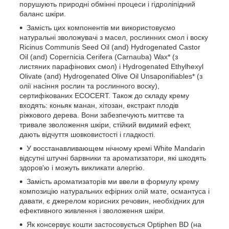
порушують природні обмінні процеси і гідроліпідний
баланс шкіри.
Замість цих компонентів ми використовуємо
натуральні зволожувачі з масел, рослинних смол і воску
Ricinus Communis Seed Oil (and) Hydrogenated Castor
Oil (and) Copernicia Cerifera (Carnauba) Wax* (з
листяних парафінових смол) і Hydrogenated Ethylhexyl
Olivate (and) Hydrogenated Olive Oil Unsaponifiables* (з
олії насіння рослин та рослинного воску),
сертифікованих ECOCERT. Також до складу крему
входять: коньяк манан, хітозан, екстракт плодів
ріжкового дерева. Вони забезпечують миттєве та
тривале зволоження шкіри, стійкий видимий ефект,
дають відчуття шовковистості і гладкості.
У восстанавливающем нічному кремі White Mandarin
відсутні штучні барвники та ароматизатори, які шкодять
здоров'ю і можуть викликати алергію.
Замість ароматизаторів ми ввели в формулу крему
композицію натуральних ефірних олій мате, османтуса і
давати, є джерелом корисних речовин, необхідних для
ефективного живлення і зволоження шкіри.
Як консервує кошти застосовується Optiphen BD (на