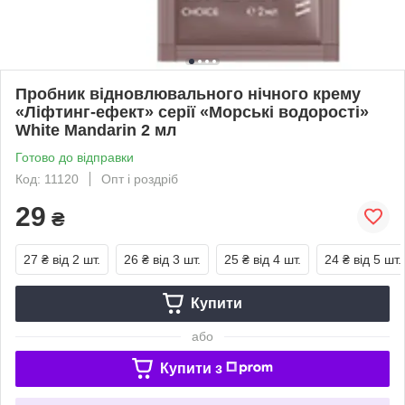
Пробник відновлювального нічного крему
«Ліфтинг-ефект» серії «Морські водорості»
White Mandarin 2 мл
Готово до відправки
Код: 11120
Опт і роздріб
29
₴
27 ₴
від 2 шт.
26 ₴
від 3 шт.
25 ₴
від 4 шт.
24 ₴
від 5 шт.
Купити
або
Купити з