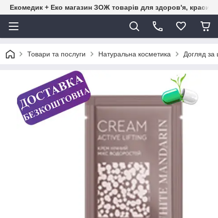
Екомедик + Еко магазин ЗОЖ товарів для здоров'я, краси т
Товари та послуги
Натуральна косметика
Догляд за