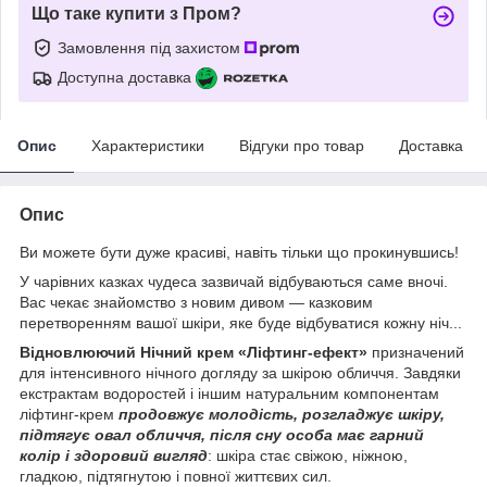
Що таке купити з Пром?
Замовлення під захистом
Доступна доставка
Опис
Характеристики
Відгуки про товар
Доставка
Опис
Ви можете бути дуже красиві, навіть тільки що прокинувшись!
У чарівних казках чудеса зазвичай відбуваються саме вночі.
Вас чекає знайомство з новим дивом — казковим
перетворенням вашої шкіри, яке буде відбуватися кожну ніч...
Відновлюючий Нічний крем «Ліфтинг-ефект»
призначений
для інтенсивного нічного догляду за шкірою обличчя. Завдяки
екстрактам водоростей і іншим натуральним компонентам
ліфтинг-крем
продовжує молодість, розгладжує шкіру,
підтягує овал обличчя, після сну особа має гарний
колір і здоровий вигляд
: шкіра стає свіжою, ніжною,
гладкою, підтягнутою і повної життєвих сил.