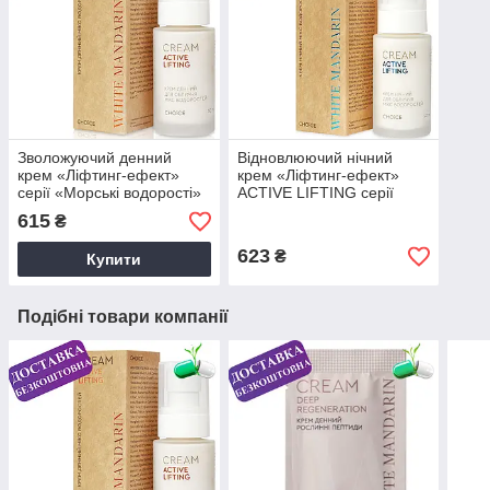
Зволожуючий денний
Відновлюючий нічний
крем «Ліфтинг-ефект»
крем «Ліфтинг-ефект»
серії «Морські водорості»
ACTIVE LIFTING серії
White Mandarin 50 мл
«Морські водорості» White
615
₴
Mandarin 50 мл
623
₴
Купити
Подібні товари компанії