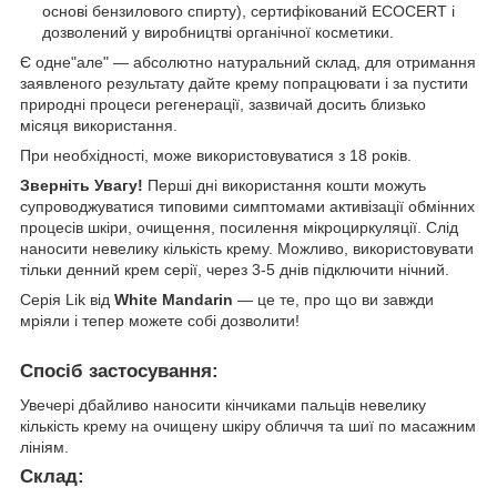
основі бензилового спирту), сертифікований ECOCERT і
дозволений у виробництві органічної косметики.
Є одне"але" — абсолютно натуральний склад, для отримання
заявленого результату дайте крему попрацювати і за пустити
природні процеси регенерації, зазвичай досить близько
місяця використання.
При необхідності, може використовуватися з 18 років.
Зверніть Увагу!
Перші дні використання кошти можуть
супроводжуватися типовими симптомами активізації обмінних
процесів шкіри, очищення, посилення мікроциркуляції. Слід
наносити невелику кількість крему. Можливо, використовувати
тільки денний крем серії, через 3-5 днів підключити нічний.
Серія Lik від
White Mandarin
— це те, про що ви завжди
мріяли і тепер можете собі дозволити!
Спосіб застосування:
Увечері дбайливо наносити кінчиками пальців невелику
кількість крему на очищену шкіру обличчя та шиї по масажним
лініям.
Склад: