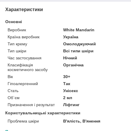
Характеристики
Основні
Виробник
White Mandarin
Країна виробник
Україна
Тип крему
Омолоджуючий
Тип шкіри
Всі типи шкіри
Час застосування
Нічний
Класифікація
Органічна
косметичного засобу
Вік
30+
Гіпоалергенний
Так
Стать
Унісекс
Об`єм
2 мл
Призначення і результат
Ліфтинг
Користувальницькі характеристики
Проблема шкіри
В'ялість, В'янення