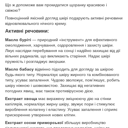
Що ж допоможе вам прокидатися щоранку красивою і
свіжою?
Повноцінний якісний догляд шкірі подарують активні речовини
відновлювального нічного крему.
Активні речовини:
Масло буріті
— природний «інструмент» для ефективного
омолодження, харчування, оздоровлення і захисту шкіри.
Лікує наслідки перебування на сонці і надійно захищає від дії
вільних радикалів, що викликають старіння. Надає шкірі
пружність і розгладжує зморшки.
Масло бабасу
відмінно підходить для догляду за шкірою
будь-якого типу. Нормалізує шкіру жирного та комбінованого
типу, усуває запалення. Чудово зволожує, пом'якшує, робить
шкіру ніжною і шовковистою. Захищає від негативних
погодних явищ, має також противірусною дією.
Екстракт хвоща
має виражену зміцнюючу дію на стінки
капілярів, нормалізує жирну шкіру, звужує пори і стимулює
вироблення колагену і еластину. Усуває запалення і сприяє
прискоренню утворення нових клітин.
Екстракт сосни приморської
збільшує виробництво
гіалуронової кислоти, що продовжує молодість шкіри та