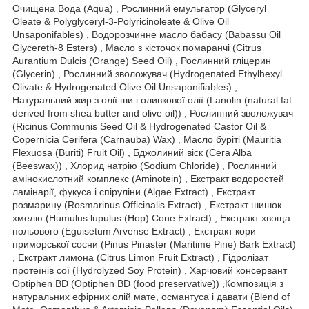
Очищена Вода (Aqua) , Рослинний емульгатор (Glyceryl
Oleate & Polyglyceryl-3-Polyricinoleate & Olive Oil
Unsaponifables) , Водорозчинне масло бабасу (Babassu Oil
Glycereth-8 Esters) , Масло з кісточок помаранчі (Citrus
Aurantium Dulcis (Orange) Seed Oil) , Рослинний гліцерин
(Glycerin) , Рослинний зволожувач (Hydrogenated Ethylhexyl
Olivate & Hydrogenated Olive Oil Unsaponifiables) ,
Натуральний жир з олії ши і оливкової олії (Lanolin (natural fat
derived from shea butter and olive oil)) , Рослинний зволожувач
(Ricinus Communis Seed Oil & Hydrogenated Castor Oil &
Copernicia Cerifera (Carnauba) Wax) , Масло буріті (Mauritia
Flexuosa (Buriti) Fruit Oil) , Бджолиний віск (Cera Alba
(Beeswax)) , Хлорид натрію (Sodium Chloride) , Рослинний
амінокислотний комплекс (Aminotein) , Екстракт водоростей
ламінарії, фукуса і спіруліни (Algae Extract) , Екстракт
розмарину (Rosmarinus Officinalis Extract) , Екстракт шишок
хмелю (Humulus lupulus (Hop) Cone Extract) , Екстракт хвоща
польового (Eguisetum Arvense Extract) , Екстракт кори
приморської сосни (Pinus Pinaster (Maritime Pine) Bark Extract)
, Екстракт лимона (Citrus Limon Fruit Extract) , Гідролізат
протеїнів сої (Hydrolyzed Soy Protein) , Харчовий консервант
Optiphen BD (Optiphen BD (food preservative)) ,Композиція з
натуральних ефірних олій мате, османтуса і давати (Blend of