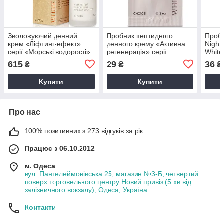
Зволожуючий денний
Пробник пептидного
Проб
крем «Ліфтинг-ефект»
денного крему «Активна
Nigh
серії «Морські водорості»
регенерація» серії
Whit
White Mandarin 50 мл
«Пророслі зерна» anti-age
615
29
36
₴
₴
White Mandarin 2 мл
Купити
Купити
Про нас
100% позитивних з 273 відгуків за рік
Працює з 06.10.2012
м. Одеса
вул. Пантелеймонівська 25, магазин №3-Б, четвертий
поверх торговельного центру Новий привіз (5 хв від
залізничного вокзалу), Одеса, Україна
Контакти