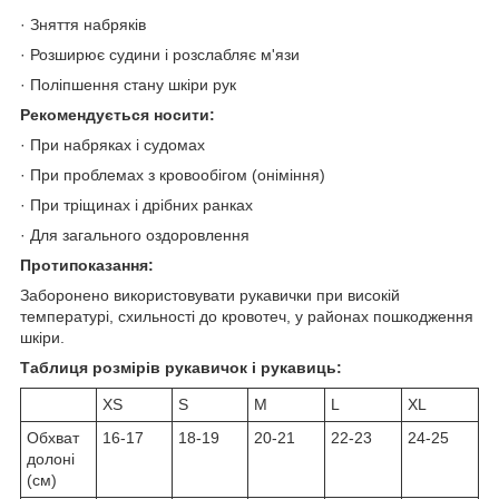
· Зняття набряків
· Розширює судини і розслабляє м'язи
· Поліпшення стану шкіри рук
Рекомендується носити:
· При набряках і судомах
· При проблемах з кровообігом (оніміння)
· При тріщинах і дрібних ранках
· Для загального оздоровлення
Протипоказання:
Заборонено використовувати рукавички при високій
температурі, схильності до кровотеч, у районах пошкодження
шкіри.
Таблиця розмірів рукавичок і рукавиць:
XS
S
M
L
XL
Обхват
16-17
18-19
20-21
22-23
24-25
долоні
(см)