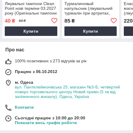
Лікувальні тампони Clean
Турмалиновый
Елас
Point нові терміни 03.2027
напульсник (лікувальний
магн
року (Оригінальні тампони
турмалін при артритах,
(лік
від виробника!)
артрозах та ін)
спор
40
85
220
₴
₴
44 ₴
Купити
Купити
Про нас
100% позитивних з 273 відгуків за рік
Працює з 06.10.2012
м. Одеса
вул. Пантелеймонівська 25, магазин №3-Б, четвертий
поверх торговельного центру Новий привіз (5 хв від
залізничного вокзалу), Одеса, Україна
Контакти
Сьогодні працює з 10:00 до 20:00
Показати весь графік роботи