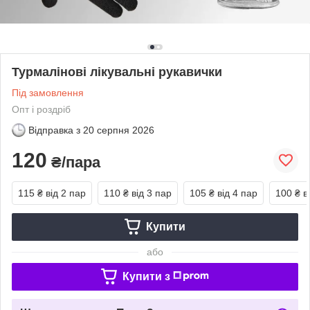
Турмалінові лікувальні рукавички
Під замовлення
Опт і роздріб
Відправка з
20 серпня 2026
120
₴/пара
115 ₴
від 2 пар
110 ₴
від 3 пар
105 ₴
від 4 пар
100 ₴
в
Купити
або
Купити з