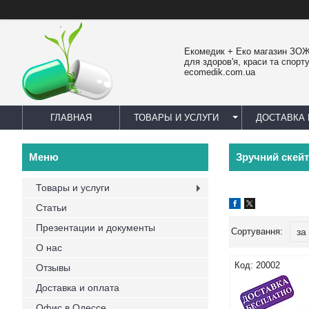
Екомедик + Еко магазин ЗОЖ
для здоров'я, краси та спорту
ecomedik.com.ua
ГЛАВНАЯ
ТОВАРЫ И УСЛУГИ
ДОСТАВКА 
Зручний скейт
Товары и услуги
Статьи
Презентации и документы
О нас
20002
Отзывы
Доставка и оплата
Офис в Одессе