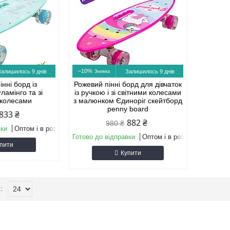
–10%
Залишилось 9 днів
Залишилось 9 днів
інні борд із
Рожевий пінні борд для дівчаток
амінго та зі
із ручкою і зі світними колесами
 колесами
з малюнком Єдиноріг скейтборд
penny board
833 ₴
882 ₴
980 ₴
вки
Оптом і в роздріб
Готово до відправки
Оптом і в роздріб
пити
Купити