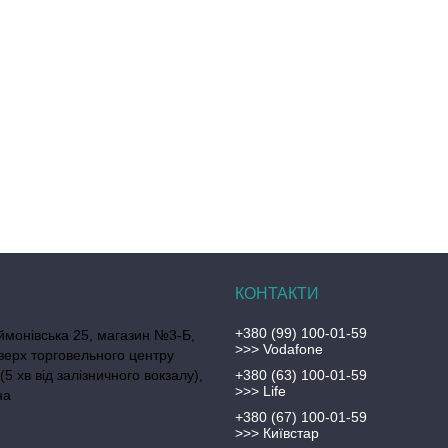
+380 (99) 100-01-59
ймонівська 25, магазин №3-Б,
>>> Vodafone
верх торговельного центру
(5 хв від залізничного вокзалу),
+380 (63) 100-01-59
>>> Life
на
+380 (67) 100-01-59
>>> Київстар