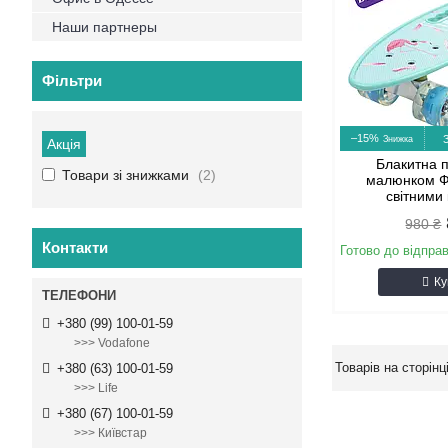
Наши партнеры
Фільтри
–15%
Акція
Блакитна п
Товари зі знижками
2
малюнком Фл
світними
980 ₴
Контакти
Готово до відпра
Ку
+380 (99) 100-01-59
>>> Vodafone
+380 (63) 100-01-59
>>> Life
+380 (67) 100-01-59
>>> Київстар